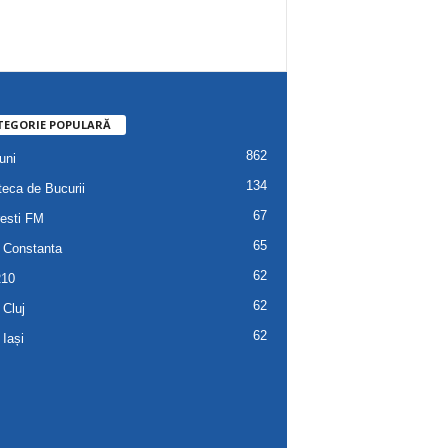
TEGORIE POPULARĂ
862
uni
134
teca de Bucurii
67
esti FM
65
 Constanta
62
R10
62
 Cluj
62
 Iași