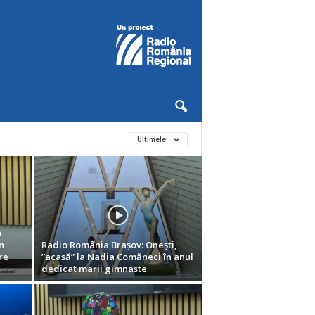
Ultimele
a
n
Radio România Brașov: Onești,
re
”acasă” la Nadia Comăneci în anul
dedicat marii gimnaste