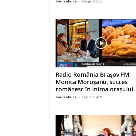
biancabuca
-
6 august 2025
Radio România Brașov FM:
Monica Moroșanu, succes
românesc în inima orașului..
biancabuca
-
1 aprilie 2025