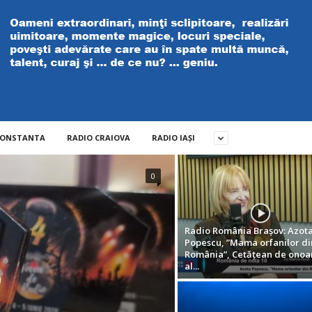
CONSTANTA
RADIO CRAIOVA
RADIO IAȘI
0
Radio România Brașov: Azot
Popescu, ”Mama orfanilor di
România”, Cetățean de onoa
al...