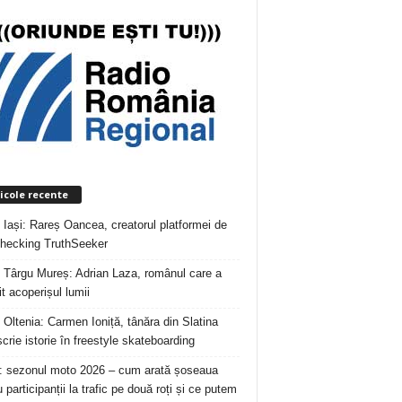
icole recente
 Iași: Rareș Oancea, creatorul platformei de
checking TruthSeeker
 Târgu Mureș: Adrian Laza, românul care a
t acoperișul lumii
 Oltenia: Carmen Ioniță, tânăra din Slatina
crie istorie în freestyle skateboarding
: sezonul moto 2026 – cum arată șoseaua
 participanții la trafic pe două roți și ce putem