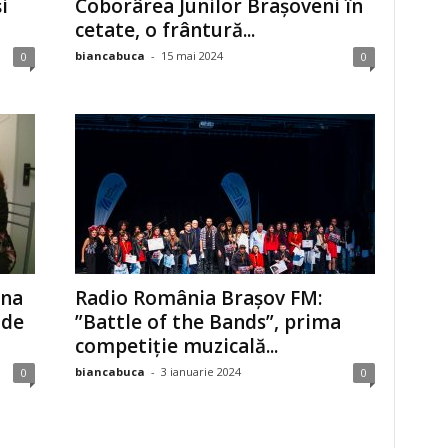
i
Coborârea Junilor Brașoveni în
cetate, o frântură...
biancabuca
-
15 mai 2024
0
0
Ana
Radio România Brașov FM:
 de
”Battle of the Bands”, prima
competiție muzicală...
biancabuca
-
3 ianuarie 2024
0
0