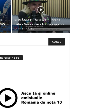
le
ROMÂNIA DE NOTA 10. Lorena
025”
Lalu – Vocea care formează voci
prin emoție...
mărește-ne pe
0
Abonați
ABONAȚI-VĂ