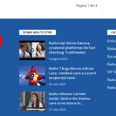
Pagina 1 din 4
ȘI MAI MULTE ȘTIRI
CA
Emisi
Radio Iași: Rareș Oancea,
creatorul platformei de fact-
Biblio
checking TruthSeeker
Bucur
4 august 2026
Radio
Radio Târgu Mureș: Adrian
VIP 
Laza, românul care a cucerit
acoperișul lumii
Radio
29 iulie 2026
Radio
Radio Oltenia: Carmen
Ioniță, tânăra din Slatina
care scrie istorie în...
21 iulie 2026