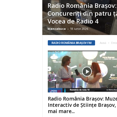
Radio România Brașov:
Concurenți din patru ță
Vocea de Radio 4
biancabuca
-
18 iunie 2026
RADIO ROMÂNIA BRAŞOV FM
Acasă
Emis
Radio România Brașov: Muz
Interactiv de Științe Brașov, 
mai mare...