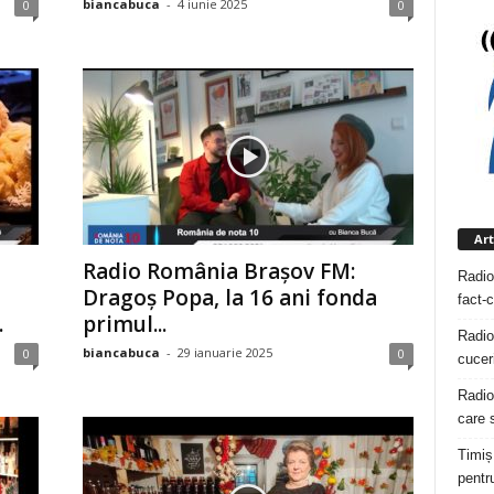
biancabuca
-
4 iunie 2025
0
0
Art
Radio România Brașov FM:
Radio
Dragoș Popa, la 16 ani fonda
fact-
.
primul...
Radio
biancabuca
-
29 ianuarie 2025
0
0
cuceri
Radio
care s
Timiș
pentru