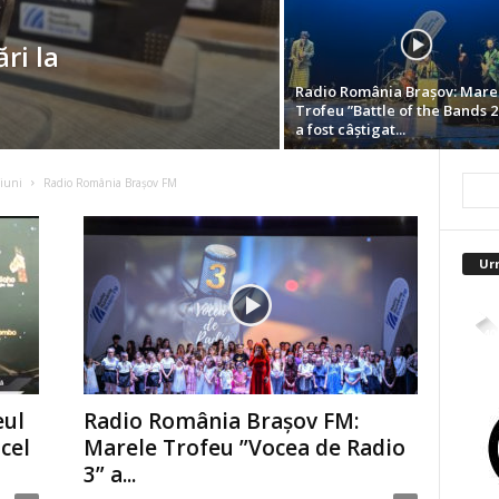
ri la
Radio România Brașov: Mare
Trofeu ”Battle of the Bands 2
a fost câștigat...
iuni
Radio România Braşov FM
Ur
4,40
eul
Radio România Brașov FM:
cel
Marele Trofeu ”Vocea de Radio
3” a...