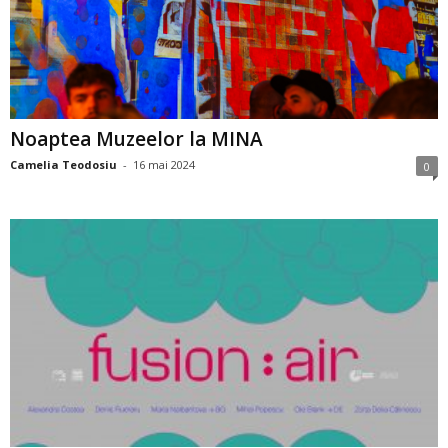
Noaptea Muzeelor la MINA
Camelia Teodosiu
-
16 mai 2024
0