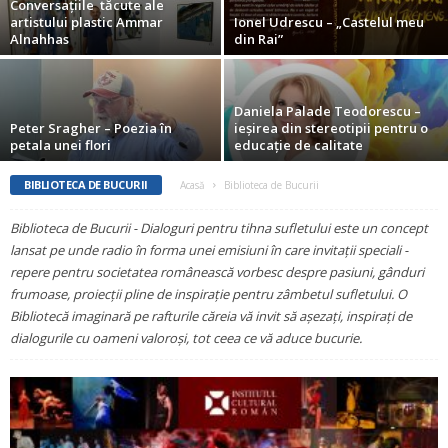
Conversațiile tăcute ale
artistului plastic Ammar
Ionel Udrescu – „Castelul meu
Alnahhas
din Rai”
Daniela Palade Teodorescu –
Peter Sragher – Poezia în
ieșirea din stereotipii pentru o
petala unei flori
educație de calitate
BIBLIOTECA DE BUCURII
Acasă
Biblioteca de Bucurii
Biblioteca de Bucurii - Dialoguri pentru tihna sufletului este un concept
lansat pe unde radio în forma unei emisiuni în care invitaţii speciali -
repere pentru societatea românească vorbesc despre pasiuni, gânduri
frumoase, proiecţii pline de inspiraţie pentru zâmbetul sufletului. O
Bibliotecă imaginară pe rafturile căreia vă invit să aşezaţi, inspiraţi de
dialogurile cu oameni valoroşi, tot ceea ce vă aduce bucurie.