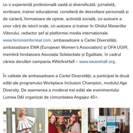
cu o experiență profesională vastă și diversificată: jurnalistă,
scriitoare, trainer educațional, consilieră de dezvoltare personală și
de carieră, formatoare de opinie, activistă socială, co-autoare a
unor cărți de istorii orale, co-autoare și trainer în Ghidul Meseriilor
Viitorului, redactor șef al platformei media internaționale
www.feminismforreal.com
, ambasadoare a Cartei Diversității,
ambasadoare EWA (European Women’s Association) și OFA UGIR,
membră fondatoare Asociația Solidaritate și Egalitate, în cadrul
căreia derulăm campania #WeAreHalf –
www.wearehalf.org
.
În calitate de ambasadoare a Cartei Diversității, a participat la două
ediții ale programului Workplace Inclusion Champion, modulul Age
Diversity. De asemenea a moderat trei ediții ale evenimentului
Lumea D&I organizat de comunitatea Angajez 45+.