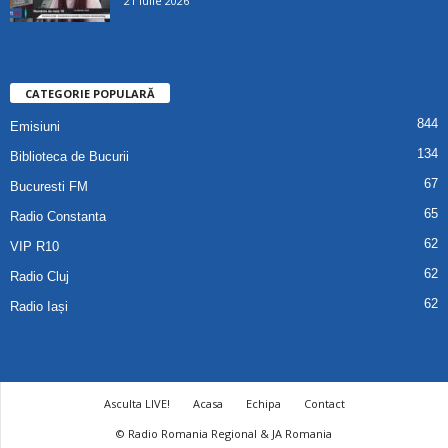
21 iulie 2026
CATEGORIE POPULARĂ
844
Emisiuni
134
Biblioteca de Bucurii
67
Bucuresti FM
65
Radio Constanta
62
VIP R10
62
Radio Cluj
62
Radio Iași
Asculta LIVE!
Acasa
Echipa
Contact
© Radio Romania Regional & JA Romania