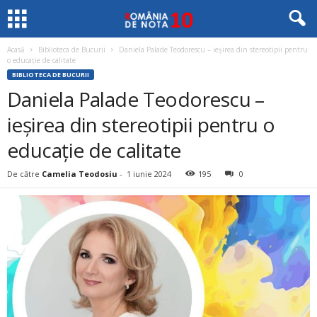
Acasă
Biblioteca de Bucurii
Daniela Palade Teodorescu – ieșirea din stereotipii pentru
o educație de calitate
BIBLIOTECA DE BUCURII
Daniela Palade Teodorescu –
ieșirea din stereotipii pentru o
educație de calitate
De către
Camelia Teodosiu
-
1 iunie 2024
195
0