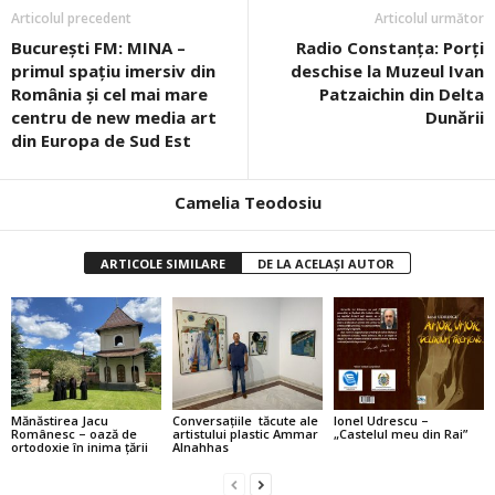
Articolul precedent
Articolul următor
București FM: MINA –
Radio Constanța: Porți
primul spațiu imersiv din
deschise la Muzeul Ivan
România și cel mai mare
Patzaichin din Delta
centru de new media art
Dunării
din Europa de Sud Est
Camelia Teodosiu
ARTICOLE SIMILARE
DE LA ACELAȘI AUTOR
Mănăstirea Jacu
Conversațiile tăcute ale
Ionel Udrescu –
Românesc – oază de
artistului plastic Ammar
„Castelul meu din Rai”
ortodoxie în inima țării
Alnahhas