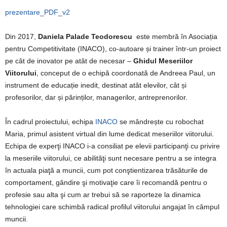
prezentare_PDF_v2
Din 2017,
Daniela Palade Teodorescu
este membră în Asociația
pentru Competitivitate (INACO), co-autoare și trainer într-un proiect
pe cât de inovator pe atât de necesar –
Ghidul Meseriilor
Viitorului
, conceput de o echipă coordonată de Andreea Paul, un
instrument de educație inedit, destinat atât elevilor, cât și
profesorilor, dar și părinților, managerilor, antreprenorilor.
În cadrul proiectului, echipa
INACO
se mândrește cu robochat
Maria, primul asistent virtual din lume dedicat meseriilor viitorului.
Echipa de experţi INACO i-a consiliat pe elevii participanţi cu privire
la meseriile viitorului, ce abilităţi sunt necesare pentru a se integra
în actuala piaţă a muncii, cum pot conştientizarea trăsăturile de
comportament, gândire şi motivaţie care îi recomandă pentru o
profesie sau alta şi cum ar trebui să se raporteze la dinamica
tehnologiei care schimbă radical profilul viitorului angajat în câmpul
muncii.