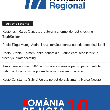
Articole recente
Radio Iași: Rareș Oancea, creatorul platformei de fact-checking
TruthSeeker
Radio Târgu Mureș: Adrian Laza, românul care a cucerit acoperișul lumii
Radio Oltenia: Carmen Ioniță, tânăra din Slatina care scrie istorie în
freestyle skateboarding
Timiș: sezonul moto 2026 – cum arată șoseaua pentru participanții la
trafic pe două roți și ce putem face să îi vedem mai bine
Radio Constanța: Gabriel Culea, portret de salvamar la Marea Neagră