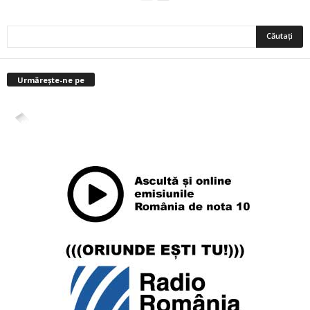
Urmărește-ne pe
4,400
Abonați
ABONAȚI-VĂ