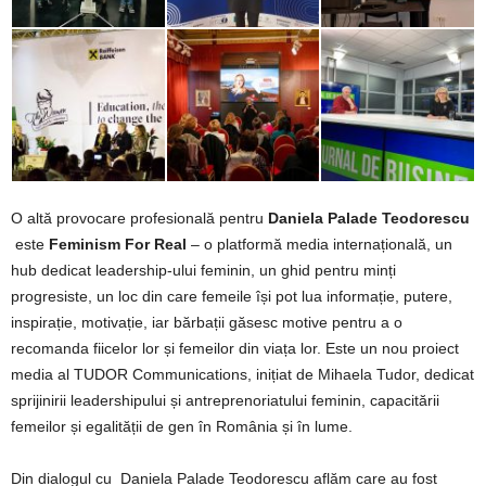
O altă provocare profesională pentru
Daniela Palade Teodorescu
este
Feminism For Real
– o platformă media internațională, un
hub dedicat leadership-ului feminin, un ghid pentru minți
progresiste, un loc din care femeile își pot lua informație, putere,
inspirație, motivație, iar bărbații găsesc motive pentru a o
recomanda fiicelor lor și femeilor din viața lor. Este un nou proiect
media al TUDOR Communications, inițiat de Mihaela Tudor, dedicat
sprijinirii leadershipului și antreprenoriatului feminin, capacitării
femeilor și egalității de gen în România și în lume.
Din dialogul cu Daniela Palade Teodorescu aflăm care au fost