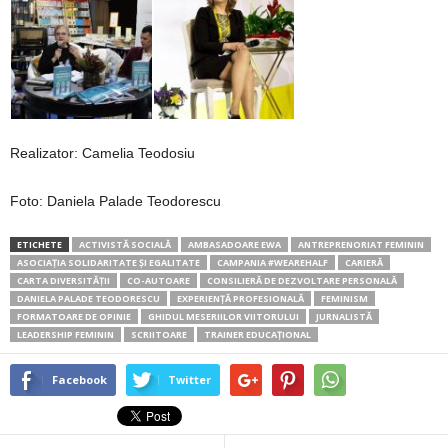
Realizator: Camelia Teodosiu
Foto: Daniela Palade Teodorescu
ETICHETE
ACTIVISTĂ SOCIALĂ
AMBASADOARE EWA
ANTREPRENORIAT FEMININ
ASOCIAȚIA SOLIDARITATE ȘI EGALITATE
CAMPANIA #WEAREHALF
CARIERĂ
CARTA DIVERSITĂȚII
CO-AUTOARE
CONSILIERĂ DE DEZVOLTARE PERSONALĂ
DANIELA PALADE TEODORESCU
EXPERIENȚĂ PROFESIONALĂ
FEMINISM
FORMATOARE DE OPINIE
GHIDUL MESERIILOR VIITORULUI
JURNALISTĂ
LEADERSHIP FEMININ
SCRIITOARE
TRAINER EDUCAȚIONAL
Facebook
Twitter