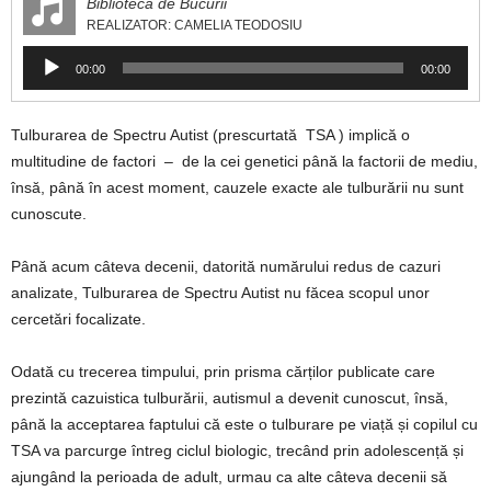
Biblioteca de Bucurii
REALIZATOR: CAMELIA TEODOSIU
Player
00:00
00:00
audio
Tulburarea de Spectru Autist (prescurtată TSA ) implică o
multitudine de factori – de la cei genetici până la factorii de mediu,
însă, până în acest moment, cauzele exacte ale tulburării nu sunt
cunoscute.
Până acum câteva decenii, datorită numărului redus de cazuri
analizate, Tulburarea de Spectru Autist nu făcea scopul unor
cercetări focalizate.
Odată cu trecerea timpului, prin prisma cărților publicate care
prezintă cazuistica tulburării, autismul a devenit cunoscut, însă,
până la acceptarea faptului că este o tulburare pe viață și copilul cu
TSA va parcurge întreg ciclul biologic, trecând prin adolescență și
ajungând la perioada de adult, urmau ca alte câteva decenii să