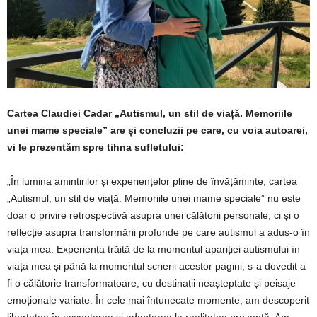
Cartea Claudiei Cadar „Autismul, un stil de viață. Memoriile
unei mame speciale” are și concluzii pe care, cu voia autoarei,
vi le prezentăm spre tihna sufletului:
„În lumina amintirilor și experiențelor pline de învățăminte, cartea
„Autismul, un stil de viață. Memoriile unei mame speciale” nu este
doar o privire retrospectivă asupra unei călătorii personale, ci și o
reflecție asupra transformării profunde pe care autismul a adus-o în
viața mea. Experiența trăită de la momentul apariției autismului în
viața mea și până la momentul scrierii acestor pagini, s-a dovedit a
fi o călătorie transformatoare, cu destinații neașteptate și peisaje
emoționale variate. În cele mai întunecate momente, am descoperit
libertatea în acceptarea și adaptarea la realitatea prezentă. Am