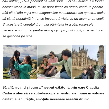
că-i autist”, „- N-a priceput ce i-am spus. Zici că-i autist”. Pe fondul
acestui trend în masă, mi se pare firesc ca atunci când un părinte
află că al său copil este diagnosticat cu tulburare din spectrul autist
să simtă neputință în tot ce înseamnă viața cu un asemenea copil.
Și acesta e începutul drumului părintelui în a găsi resursele
necesare nu numai pentru a-și sprijini propriul copil, ci și pentru a
se gestiona pe sine.
Să aflăm când și cum a început călătoria prin care Claudia
Cadar a ales să se autodescopere pentru a-și pune în valoare
calitățile, abilitățile, emoțiile necesare acestui drum: