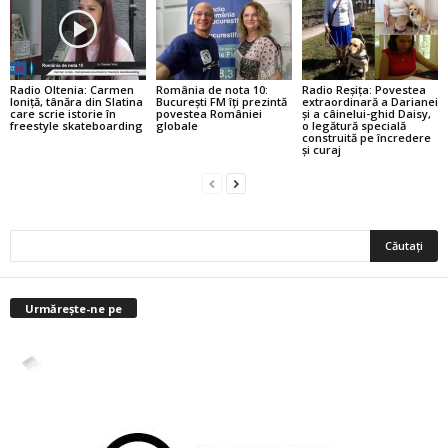
Radio Oltenia: Carmen
România de nota 10:
Radio Reșița: Povestea
Ioniță, tânăra din Slatina
București FM îți prezintă
extraordinară a Darianei
care scrie istorie în
povestea României
și a câinelui-ghid Daisy,
freestyle skateboarding
globale
o legătură specială
construită pe încredere
și curaj
Urmărește-ne pe
4,400
Abonați
ABONAȚI-VĂ