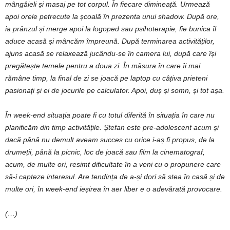
mângâieli și masaj pe tot corpul. În fiecare dimineață. Urmează
apoi orele petrecute la școală în prezenta unui shadow. După ore,
ia prânzul și merge apoi la logoped sau psihoterapie, fie bunica îl
aduce acasă și mâncăm împreună. După terminarea activităților,
ajuns acasă se relaxează jucându-se în camera lui, după care își
pregătește temele pentru a doua zi. În măsura în care îi mai
rămâne timp, la final de zi se joacă pe laptop cu câțiva prieteni
pasionați și ei de jocurile pe calculator. Apoi, duș și somn, și tot așa.
În week-end situația poate fi cu totul diferită în situația în care nu
planificăm din timp activitățile. Ștefan este pre-adolescent acum și
dacă până nu demult aveam succes cu orice i-aș fi propus, de la
drumeții, până la picnic, loc de joacă sau film la cinematograf,
acum, de multe ori, resimt dificultate în a veni cu o propunere care
să-i capteze interesul. Are tendința de a-și dori să stea în casă și de
multe ori, în week-end ieșirea în aer liber e o adevărată provocare.
(…)