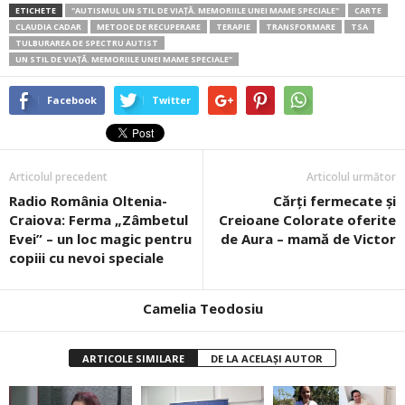
ETICHETE
"AUTISMUL UN STIL DE VIAȚĂ. MEMORIILE UNEI MAME SPECIALE"
CARTE
CLAUDIA CADAR
METODE DE RECUPERARE
TERAPIE
TRANSFORMARE
TSA
TULBURAREA DE SPECTRU AUTIST
UN STIL DE VIAȚĂ. MEMORIILE UNEI MAME SPECIALE"
Facebook
Twitter
Articolul precedent
Articolul următor
Radio România Oltenia-
Cărți fermecate și
Craiova: Ferma „Zâmbetul
Creioane Colorate oferite
Evei” – un loc magic pentru
de Aura – mamă de Victor
copiii cu nevoi speciale
Camelia Teodosiu
ARTICOLE SIMILARE
DE LA ACELAȘI AUTOR