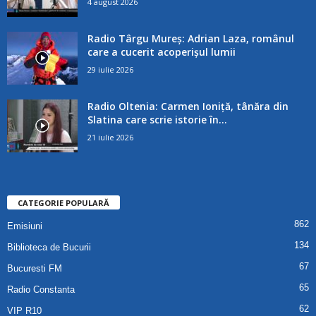
4 august 2026
Radio Târgu Mureș: Adrian Laza, românul
care a cucerit acoperișul lumii
29 iulie 2026
Radio Oltenia: Carmen Ioniță, tânăra din
Slatina care scrie istorie în...
21 iulie 2026
CATEGORIE POPULARĂ
862
Emisiuni
134
Biblioteca de Bucurii
67
Bucuresti FM
65
Radio Constanta
62
VIP R10