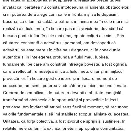
învățat că libertatea nu constă întotdeauna în absența obstacolelor,
ci în puterea de a alege cum să le înfruntăm și să le depășim.
Bucuria, ca o lumină caldă, a pătruns în inima mea în cele mai mici
realizări ale fiului meu, în fiecare pas mic și victorie, dovedind că
bucuria poate înflori în cele mai neașteptate colțuri ale vieții. Prin
căutarea constantă a adevărului personal, am descoperit că
adevărul nu este mereu în cifre sau diagnoze, ci în conexiunile
autentice și în înțelegerea profundă a fiului meu. Iubirea,
fundamentul pe care am construit întreaga poveste, a fost oglinda
care a reflectat frumusețea unică a fiului meu, chiar și în mijlocul
provocărilor. În fiecare gest de iubire și în fiecare moment de
conexiune, am simțit puterea vindecătoare a iubirii necondiționate.
Crearea de semnificații de putere a devenit o abilitate esențială,
transformând obstacolele în oportunități și provocările în lecții
prețioase. Am învățat să atribui sens fiecărui moment, să recunosc
valorile fundamentale și să îmi stabilesc scopuri aliniate cu acestea.
Unitatea, ca forță colectivă, a fost izvorul de sprijin și susținere. În
relațiile mele cu familia extinsă, prietenii apropiați și comunitatea,