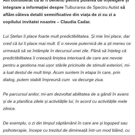
Am considerat că ar fi benefic pentru puterea de înțelegere și
integrare a informației despre
Tulburarea de Spectru Autist
să
aflăm câteva detalii semnificative din viața de zi cu zi a
copilului invitatei noastre – Claudia Cadar.
Lui Ștefan îi place foarte mult predictibilitatea. Și mie îmi place, dar
cred că lui îi place mai mult. E o nevoie puternică de a ști mereu ce
urmează să se întâmple în decursul unei zile. Până să înțeleg că
predictibilitatea îi creează liniștea interioară de care are nevoie
pentru a gestiona mai ușor stările pricinuite de stimulii exteriori, mi-
a luat destul de mult timp. Acum suntem în etapa în care, prin
dialog, putem stabili împreună cum va decurge ziua.
Pe parcursul anilor, mi-am dezvoltat abilitatea de a gândi în avans
și de a planifica zilele și activitățile lui, în acord cu activitățile mele
zilnice.
De exemplu, o zi din timpul săptămânii în care are și logoped sau
psihoterapie, începe cu trezitul de dimineață într-un mod blând, cu