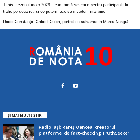
Timiș: sezonul moto 2026 – cum arată șoseaua pentru participanții la
trafic pe două roți și ce putem face să îi vedem mai bine
Radio Constanța: Gabriel Culea, portret de salvamar la Marea Neagră
ȘI MAI MULTE ȘTIRI
Radio Iași: Rareș Oancea, creatorul
platformei de fact-checking TruthSeeker