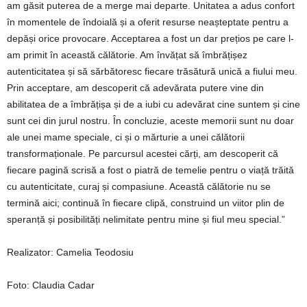
am găsit puterea de a merge mai departe. Unitatea a adus confort
în momentele de îndoială și a oferit resurse neașteptate pentru a
depăși orice provocare. Acceptarea a fost un dar prețios pe care l-
am primit în această călătorie. Am învățat să îmbrățișez
autenticitatea și să sărbătoresc fiecare trăsătură unică a fiului meu.
Prin acceptare, am descoperit că adevărata putere vine din
abilitatea de a îmbrățișa și de a iubi cu adevărat cine suntem și cine
sunt cei din jurul nostru. În concluzie, aceste memorii sunt nu doar
ale unei mame speciale, ci și o mărturie a unei călătorii
transformaționale. Pe parcursul acestei cărți, am descoperit că
fiecare pagină scrisă a fost o piatră de temelie pentru o viață trăită
cu autenticitate, curaj și compasiune. Această călătorie nu se
termină aici; continuă în fiecare clipă, construind un viitor plin de
speranță și posibilități nelimitate pentru mine și fiul meu special.”
Realizator: Camelia Teodosiu
Foto: Claudia Cadar