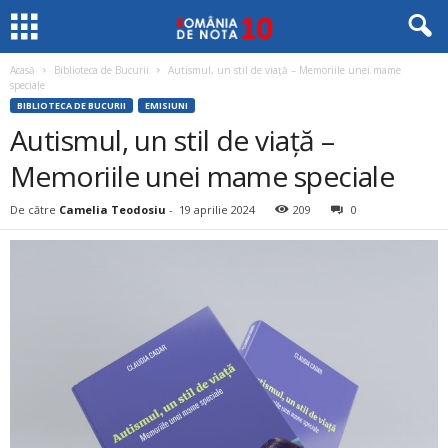
Acasă
Biblioteca de Bucurii
Autismul, un stil de viață – Memoriile unei mame
speciale
BIBLIOTECA DE BUCURII
EMISIUNI
Autismul, un stil de viață –
Memoriile unei mame speciale
De către
Camelia Teodosiu
-
19 aprilie 2024
209
0