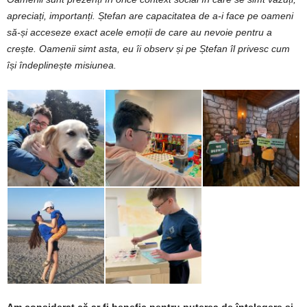
apreciați, importanți. Ștefan are capacitatea de a-i face pe oameni
să-și acceseze exact acele emoții de care au nevoie pentru a
crește. Oamenii simt asta, eu îi observ și pe Ștefan îl privesc cum
își îndeplinește misiunea.