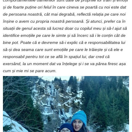
comportamentele oamenilor sunt date de propriile lor trăiri și emoții
și de foarte puține ori felul în care cineva se poartă cu noi este dat
de persoana noastră, cât mai degrabă, reflectă relația pe care noi
înșine o avem cu propria noastră persoană. Și atunci, prefer ca în
situații de genul acesta să lucrez doar cu copilul meu și să-l ajut să
identifice emoțiile pe care le simte și să încerc să i le conțin cât de
bine pot. Poate că e devreme să-i explic că e responsabilitatea lui
să-și dea seama care sunt emoțiile pe care le trăiește și că ele e
responsabil pentru tot ce se află în spațiul lui, dar cred că
exersând, la un moment dat va înțelege și i se va părea firesc așa
cum și mie mi se pare acum.