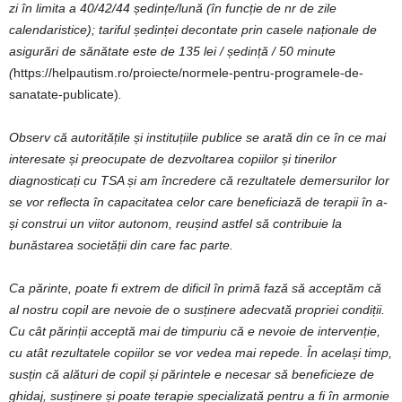
zi în limita a 40/42/44 ședințe/lună (în funcție de nr de zile
calendaristice); tariful ședinței decontate prin casele naționale de
asigurări de sănătate este de 135 lei / ședință / 50 minute
(
https://helpautism.ro/proiecte/normele-pentru-programele-de-
sanatate-publicate)
.
Observ că autoritățile și instituțiile publice se arată din ce în ce mai
interesate și preocupate de dezvoltarea copiilor și tinerilor
diagnosticați cu TSA și am încredere că rezultatele demersurilor lor
se vor reflecta în capacitatea celor care beneficiază de terapii în a-
și construi un viitor autonom, reușind astfel să contribuie la
bunăstarea societății din care fac parte.
Ca părinte, poate fi extrem de dificil în primă fază să acceptăm că
al nostru copil are nevoie de o susținere adecvată propriei condiții.
Cu cât părinții acceptă mai de timpuriu că e nevoie de intervenție,
cu atât rezultatele copiilor se vor vedea mai repede. În același timp,
susțin că alături de copil și părintele e necesar să beneficieze de
ghidaj, susținere și poate terapie specializată pentru a fi în armonie