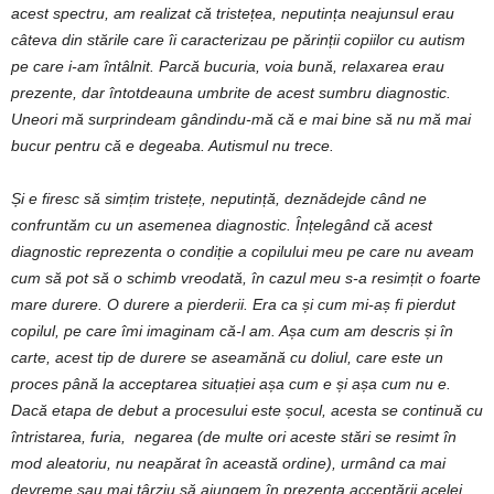
acest spectru, am realizat că tristețea, neputința neajunsul erau
câteva din stările care îi caracterizau pe părinții copiilor cu autism
pe care i-am întâlnit. Parcă bucuria, voia bună, relaxarea erau
prezente, dar întotdeauna umbrite de acest sumbru diagnostic.
Uneori mă surprindeam gândindu-mă că e mai bine să nu mă mai
bucur pentru că e degeaba. Autismul nu trece.
Și e firesc să simțim tristețe, neputință, deznădejde când ne
confruntăm cu un asemenea diagnostic. Înțelegând că acest
diagnostic reprezenta o condiție a copilului meu pe care nu aveam
cum să pot să o schimb vreodată, în cazul meu s-a resimțit o foarte
mare durere. O durere a pierderii. Era ca și cum mi-aș fi pierdut
copilul, pe care îmi imaginam că-l am. Așa cum am descris și în
carte, acest tip de durere se aseamănă cu doliul, care este un
proces până la acceptarea situației așa cum e și așa cum nu e.
Dacă etapa de debut a procesului este șocul, acesta se continuă cu
întristarea, furia, negarea (de multe ori aceste stări se resimt în
mod aleatoriu, nu neapărat în această ordine), urmând ca mai
devreme sau mai târziu să ajungem în prezența acceptării acelei