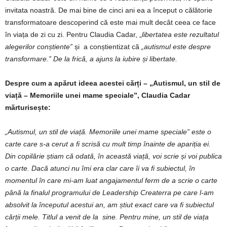
invitata noastră. De mai bine de cinci ani ea a început o călătorie
transformatoare descoperind că este mai mult decât ceea ce face
în viața de zi cu zi. Pentru Claudia Cadar, „
libertatea este rezultatul
alegerilor conștiente”
și a conștientizat că
„autismul este despre
transformare.” De la frică, a ajuns la iubire și libertate.
Despre cum a apărut ideea acestei cărți – „Autismul, un stil de
viață – Memoriile unei mame speciale”, Claudia Cadar
mărturisește:
„Autismul, un stil de viață. Memoriile unei mame speciale” este o
carte care s-a cerut a fi scrisă cu mult timp înainte de apariția ei.
Din copilărie știam că odată, în această viață, voi scrie și voi publica
o carte. Dacă atunci nu îmi era clar care îi va fi subiectul, în
momentul în care mi-am luat angajamentul ferm de a scrie o carte
până la finalul programului de Leadership Createrra pe care l-am
absolvit la începutul acestui an, am știut exact care va fi subiectul
cărții mele. Titlul a venit de la sine. Pentru mine, un stil de viața