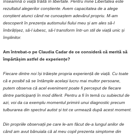
înseamnă o viață trăită în libertate. Pentru mine Libertatea este
rezultatul alegerilor conștiente. Avem capacitatea de a alege
conștient atunci când ne cunoaștem adevărul propriu. M-am
descoperit în prezența autismului fiului meu și am ales să-l
îmbrățișez, să-l iubesc, să-l transform într-un stil de viață unic și
împlinitor.
Am întrebat-o pe Claudia Cadar de ce consideră că merită să
împărtășim astfel de experiențe?
Fiecare dintre noi își trăiește propria experiență de viață. Cu toate
că e posibil să se întâmple același lucru mai multor persoane,
putem observa că acel eveniment poate fi perceput de fiecare
dintre participanți în mod diferit. Pentru a fi în temă cu subiectul de
azi, voi da ca exemplu momentul primirii unui diagnostic precum
tulburarea din spectrul autist și tot ce urmează după acest moment.
Din propriile observații pe care le-am făcut de-a lungul anilor de
când am avut bănuiala că al meu copil prezenta simptome din