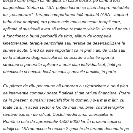
despre care simțim că ne ajută. În cazul nostru, pe când a fost
diagnosticat Ștefan cu TSA, puține lucruri se știau despre metodele
de „recuperare”. Terapia comportamentală aplicată (ABA – applied
behaviour analysis) era printre cele mai cunoscute terapii care,
aplicată și susținută avea să releve rezultate vizibile. În cazul nostru
a funcționat o bună perioadă de timp, alături de logopedie,
kinetoterapie, terapie senzorială sau terapie de desensibilizare la
sunete acute. Cred că este important ca în primii ani de viață sau
de la stabilirea diagnosticului să se acorde o atenție sporită
structurii și punerii în aplicare a unui plan individualizat, țintit pe
obiectivele și nevoile fiecărui copil și nevoile familiei, în parte.
Cu părere de rău pot spune că urmarea cu rigurozitate a unui plan
de intervenție complex poate fi dificilă și din rațiuni financiare. Poate
că în prezent, numărul specialiștilor în domeniu s-a mai mărit, cu
toate că și în acest sector e loc de mult mai bine, costul terapiilor
rămâne extrem de ridicat. Costul mediu lunar alterapiilor în
România este de aproximativ 4500-5000 lei. În prezent copiii și
adulții cu TSA au acces la maxim 2 ședințe de terapie decontate pe