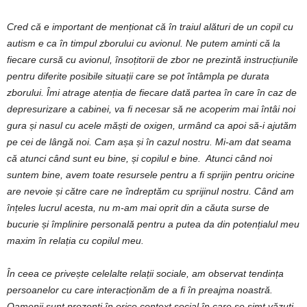
Cred că e important de menționat că în traiul alături de un copil cu
autism e ca în timpul zborului cu avionul. Ne putem aminti că la
fiecare cursă cu avionul, însoțitorii de zbor ne prezintă instrucțiunile
pentru diferite posibile situații care se pot întâmpla pe durata
zborului. Îmi atrage atenția de fiecare dată partea în care în caz de
depresurizare a cabinei, va fi necesar să ne acoperim mai întâi noi
gura și nasul cu acele măști de oxigen, urmând ca apoi să-i ajutăm
pe cei de lângă noi. Cam așa și în cazul nostru. Mi-am dat seama
că atunci când sunt eu bine, și copilul e bine. Atunci când noi
suntem bine, avem toate resursele pentru a fi sprijin pentru oricine
are nevoie și către care ne îndreptăm cu sprijinul nostru. Când am
înțeles lucrul acesta, nu m-am mai oprit din a căuta surse de
bucurie și împlinire personală pentru a putea da din potențialul meu
maxim în relația cu copilul meu.
În ceea ce privește celelalte relații sociale, am observat tendința
persoanelor cu care interacționăm de a fi în preajma noastră.
Oamenii sunt prezenți în orice context social în care se simt văzuți,