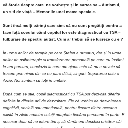
călătorie despre care ne vorbește și în cartea sa – Autismul,
un sitl de viață – Memoriile unei mame speciale.
Sunt însă mulți părinți care simt că nu sunt pregătiți pentru a
face față șocului când copilul lor este diagnosticat cu TSA –
tulburare de spectru autist. Cum ar trebui să se lucreze cu ei?
În urma anilor de terapie pe care Ștefan a urmat-o, dar și în urma
anilor de psihoterapie și transformare personală pe care eu însămi
le-am parcurs, concluzia la care am ajuns este că nu e nevoie să
trecem prin nimic din ce ne pare dificil, singuri. Separarea este o
iluzie. Noi suntem cu toții în unitate.
După cum se știe, copiii diagnosticați cu TSA pot dezvolta diferite
deficite în diferite arii de dezvoltare. Fie că vorbim de dezvoltarea
cognitivă, socială sau emoțională, pentru fiecare dintre acestea
există în zilele noastre soluții adaptate fiecărei persoane în parte. E
necesar doar să ne informăm și să rămânem deschiși oricăror căi