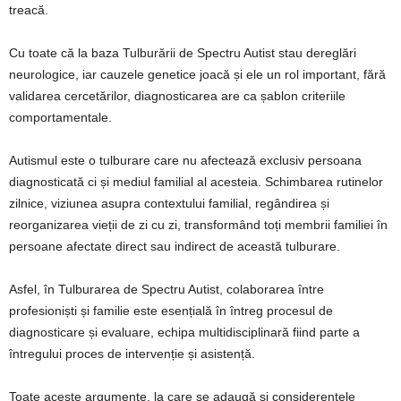
treacă.
Cu toate că la baza Tulburării de Spectru Autist stau dereglări
neurologice, iar cauzele genetice joacă și ele un rol important, fără
validarea cercetărilor, diagnosticarea are ca șablon criteriile
comportamentale.
Autismul este o tulburare care nu afectează exclusiv persoana
diagnosticată ci și mediul familial al acesteia. Schimbarea rutinelor
zilnice, viziunea asupra contextului familial, regândirea și
reorganizarea vieții de zi cu zi, transformând toți membrii familiei în
persoane afectate direct sau indirect de această tulburare.
Asfel, în Tulburarea de Spectru Autist, colaborarea între
profesioniști și familie este esențială în întreg procesul de
diagnosticare și evaluare, echipa multidisciplinară fiind parte a
întregului proces de intervenție și asistență.
Toate aceste argumente, la care se adaugă și considerentele