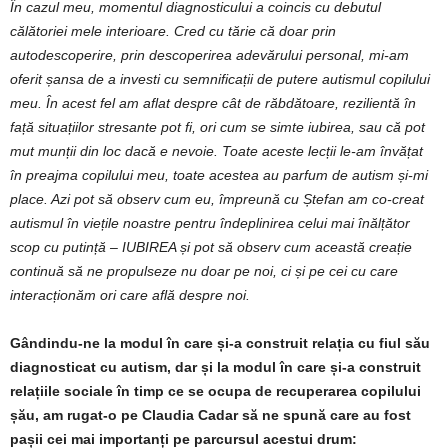
În cazul meu, momentul diagnosticului a coincis cu debutul
călătoriei mele interioare. Cred cu tărie că doar prin
autodescoperire, prin descoperirea adevărului personal, mi-am
oferit șansa de a investi cu semnificații de putere autismul copilului
meu. În acest fel am aflat despre cât de răbdătoare, rezilientă în
față situațiilor stresante pot fi, ori cum se simte iubirea, sau că pot
mut munții din loc dacă e nevoie. Toate aceste lecții le-am învățat
în preajma copilului meu, toate acestea au parfum de autism și-mi
place. Azi pot să observ cum eu, împreună cu Ștefan am co-creat
autismul în viețile noastre pentru îndeplinirea celui mai înălțător
scop cu putință – IUBIREA și pot să observ cum această creație
continuă să ne propulseze nu doar pe noi, ci și pe cei cu care
interacționăm ori care află despre noi.
Gândindu-ne la modul în care și-a construit relația cu fiul său
diagnosticat cu autism, dar și la modul în care și-a construit
relațiile sociale în timp ce se ocupa de recuperarea copilului
șău, am rugat-o pe Claudia Cadar să ne spună care au fost
pașii cei mai importanți pe parcursul acestui drum: