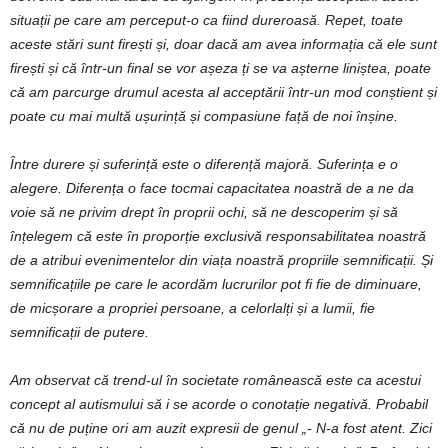
situații pe care am perceput-o ca fiind dureroasă. Repet, toate
aceste stări sunt firești și, doar dacă am avea informația că ele sunt
firești și că într-un final se vor așeza ți se va așterne liniștea, poate
că am parcurge drumul acesta al acceptării într-un mod conștient și
poate cu mai multă ușurință și compasiune față de noi înșine.
Între durere și suferință este o diferență majoră. Suferința e o
alegere. Diferența o face tocmai capacitatea noastră de a ne da
voie să ne privim drept în proprii ochi, să ne descoperim și să
înțelegem că este în proporție exclusivă responsabilitatea noastră
de a atribui evenimentelor din viața noastră propriile semnificații. Și
semnificațiile pe care le acordăm lucrurilor pot fi fie de diminuare,
de micșorare a propriei persoane, a celorlalți și a lumii, fie
semnificații de putere.
Am observat că trend-ul în societate românească este ca acestui
concept al autismului să i se acorde o conotație negativă. Probabil
că nu de puține ori am auzit expresii de genul „- N-a fost atent. Zici