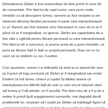
Dintotdeauna Ștefan a fost extraordinar de bine primit în orice fel
de comunitate. Prin felul lui de copil curios, care pune multe
întrebări ca să descopere lumea, oamenii au fost receptivi și am
observat dăruirea fiecărei persoane în parte care interacționează
cu el. Rareori am fost martora unor interacțiuni în care să mi se fi
părut că ar fi marginalizat, ori ignorat. Ștefan are capacitatea de a
ține câte o oglindă pentru fiecare persoană cu care interacționează.
Prin felul lui de a comunica, și anume acela de a pune întrebări, ne
pune pe fiecare față în față cu propria persoană. Doar cei ce nu
vrem să ne întâlnim cu noi, îl evităm.
Cum spuneam, rareori s-a întâmplat să asist la un episod din care
aș fi putut să trag concluzia că Ștefan ar fi marginalizat sau evitat.
Evident că mă durea. Uneori și copilul își dădea seama că
interacțiunea era diferită față de cele cu care era el obișnuit când
stă lumea și îi dă atenție, ori îl ascultă. Prin felul meu de a fi și de a
vedea în primă fază angajamentul oamenilor, mai degrabă decât
problemele lor, reușeam să-l susțin pe Ștefan să înțeleagă faptul că