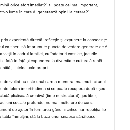
imină orice efort imediat?” și, poate cel mai important,
tr-o lume în care AI generează opinii la cerere?”
rin experiență directă, reflecție și expunere la consecințe
riscul ca tinerii să împrumute puncte de vedere generate de AI
 vieții în cadrul familiei, cu îndatoriri casnice, jocurile
ile față în față și expunerea la diversitate culturală reală
ității intelectuale proprii.
e dezvoltat nu este unul care a memorat mai mult, ci unul
oate tolera incertitudinea și se poate recupera după eșec.
cludă plictiseală creativă (timp nestructurat), joc liber,
racțiuni sociale profunde, nu mai multe ore de curs.
ument de ajutor în formarea găndirii critice, iar repetiția fie
tabla înmulțirii, stă la baza unor sinapse sănătoase.