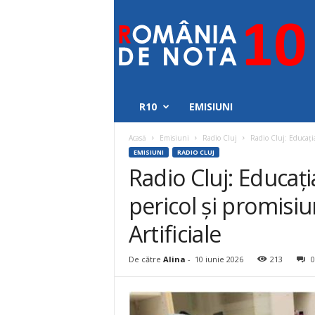
Romania
de
nota
10
R10
EMISIUNI
Acasă
Emisiuni
Radio Cluj
Radio Cluj: Educația
EMISIUNI
RADIO CLUJ
Radio Cluj: Educația
pericol și promisiu
Artificiale
De către
Alina
-
10 iunie 2026
213
0