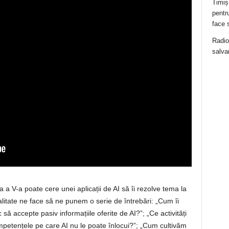
Timiș
pentru
face 
Radio
salva
 a V-a poate cere unei aplicații de AI să îi rezolve tema la
itate ne face să ne punem o serie de întrebări: „Cum îi
să accepte pasiv informațiile oferite de AI?”; „Ce activități
mpetențele pe care AI nu le poate înlocui?”; „Cum cultivăm