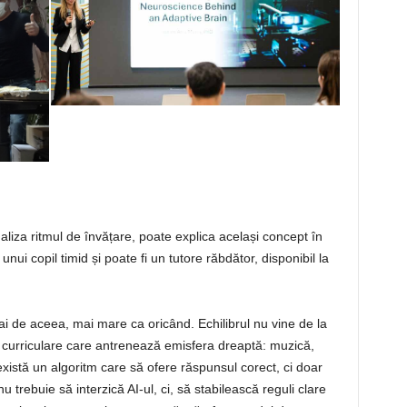
naliza ritmul de învățare, poate explica același concept în
 unui copil timid și poate fi un tutore răbdător, disponibil la
i de aceea, mai mare ca oricând. Echilibrul nu vine de la
tra curriculare care antrenează emisfera dreaptă: muzică,
există un algoritm care să ofere răspunsul corect, ci doar
u trebuie să interzică AI-ul, ci, să stabilească reguli clare