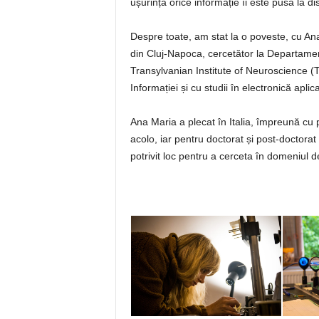
ușurință orice informație îi este pusă la dis
Despre toate, am stat la o poveste, cu Ana
din Cluj-Napoca, cercetător la Departamen
Transylvanian Institute of Neuroscience (T
Informației și cu studii în electronică aplica
Ana Maria a plecat în Italia, împreună cu pă
acolo, iar pentru doctorat și post-doctora
potrivit loc pentru a cerceta în domeniul d