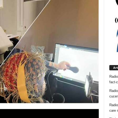
Art
Radio
fact-
Radio
cuceri
Radio
care s