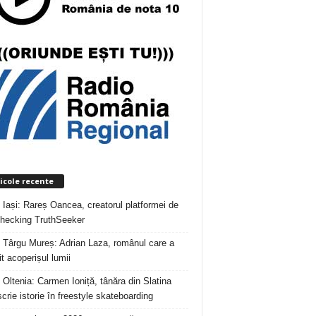
icole recente
 Iași: Rareș Oancea, creatorul platformei de
checking TruthSeeker
 Târgu Mureș: Adrian Laza, românul care a
t acoperișul lumii
 Oltenia: Carmen Ioniță, tânăra din Slatina
crie istorie în freestyle skateboarding