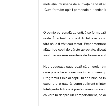
motivația intrinsecă de a învăța când AI el
„Cum formăm opinii personale autentice în
O opinie personală autentică se formează p
reale. În actualul context digital, există 
fără să le fi trăit sau testat. Experimentarea
alături de copii de vârste apropiate, discuți
sunt mecanisme esențiale de formare a ident
Neuroeducația sugerează că un creier bin
care poate face conexiuni între domenii, p
Programul zilnic al copilului ar fi bine să in
expunere la natură, somn suficient și inte
Inteligența Artificială poate deveni un instr
că vorbim despre un comportament, fie de 