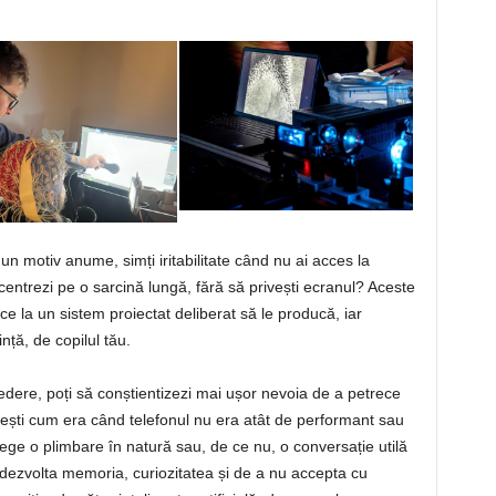
ă un motiv anume, simți iritabilitate când nu ai acces la
ncentrezi pe o sarcină lungă, fără să privești ecranul? Aceste
 la un sistem proiectat deliberat să le producă, iar
nță, de copilul tău.
vedere, poți să conștientizezi mai ușor nevoia de a petrece
intești cum era când telefonul nu era atât de performant sau
lege o plimbare în natură sau, de ce nu, o conversație utilă
i dezvolta memoria, curiozitatea și de a nu accepta cu