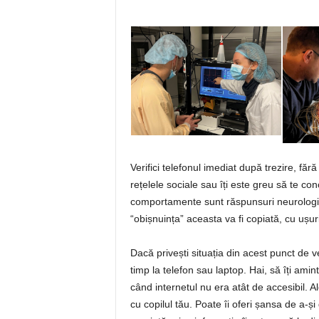
Verifici telefonul imediat după trezire, făr
rețelele sociale sau îți este greu să te co
comportamente sunt răspunsuri neurologice
“obișnuința” aceasta va fi copiată, cu ușuri
Dacă privești situația din acest punct de 
timp la telefon sau laptop. Hai, să îți am
când internetul nu era atât de accesibil. A
cu copilul tău. Poate îi oferi șansa de a-ș