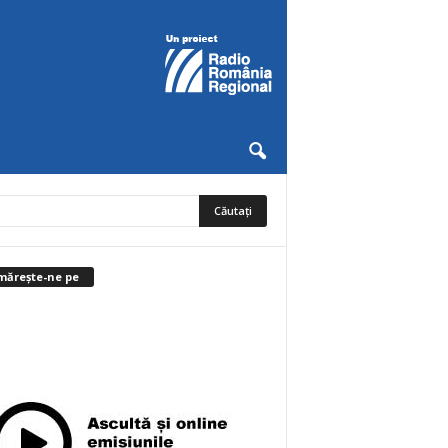
mărește-ne pe
0
Abonați
ABONAȚI-VĂ