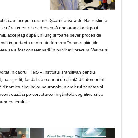
ul că au început cursurile Școlii de Vară de Neuroștiințe
le cărei cursuri se adresează doctoranzilor și post
lumii, acceptați după un lung și foarte sever proces de
e mai importante centre de formare în neuroștiințele
itatea sa a fost consemnată în publicații precum
Nature
și
oltat în cadrul
TINS –
Institutul Transilvan pentru
at, non-profit, fondat de oameni de știință din domeniul
ă dinamica circuitelor neuronale în creierul sănătos și
centrează și pe cercetarea în științele cognitive și pe
area creierului.