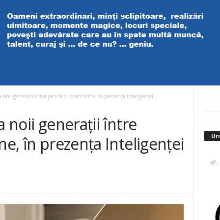
 noii generații între pericol și promisiune, în prezența Inteligenței...
 noii generații între
Ur
ne, în prezența Inteligenței
4,40