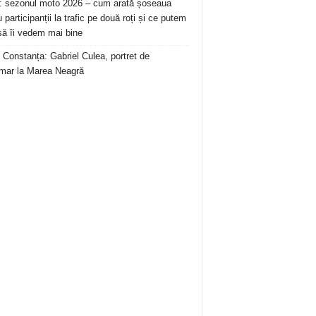
: sezonul moto 2026 – cum arată șoseaua
 participanții la trafic pe două roți și ce putem
să îi vedem mai bine
 Constanța: Gabriel Culea, portret de
mar la Marea Neagră