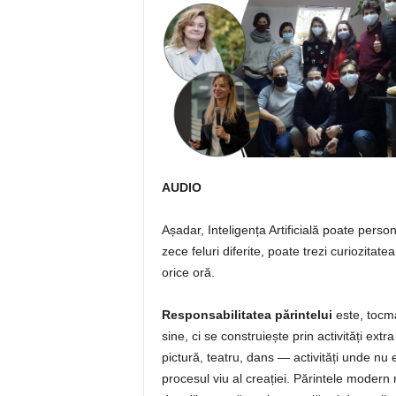
AUDIO
Așadar, Inteligența Artificială poate perso
zece feluri diferite, poate trezi curiozitatea
orice oră.
Responsabilitatea părintelui
este, tocma
sine, ci se construiește prin activități ex
pictură, teatru, dans — activități unde nu 
procesul viu al creației. Părintele modern n