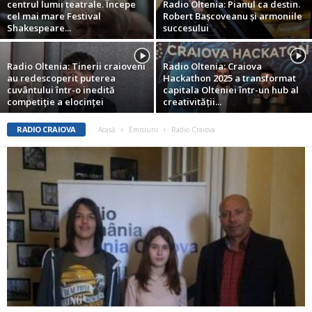
centrul lumii teatrale. Începe
Radio Oltenia: Pianul ca destin.
cel mai mare Festival
Robert Bașcoveanu și armoniile
Shakespeare...
succesului
Radio Oltenia: Tinerii craioveni
Radio Oltenia: Craiova
au redescoperit puterea
Hackathon 2025 a transformat
cuvântului într-o inedită
capitala Olteniei într-un hub al
competiție a elocinței
creativității...
RADIO CRAIOVA
Acasă
Emisiuni
Radio Craiova