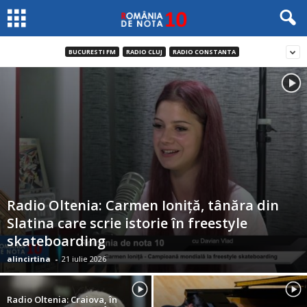
BUCURESTI FM
RADIO CLUJ
RADIO CONSTANTA
Radio Oltenia: Carmen Ioniță, tânăra din
Slatina care scrie istorie în freestyle
skateboarding
alincirtina
-
21 iulie 2026
Radio Oltenia: Craiova, în