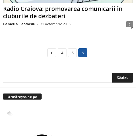
Radio Craiova: promovarea comunicarii în
cluburile de dezbateri
Camelia Teodosiu
-
31 octombrie 2015
0
4
5
6
Urmărește-ne pe
4,400
Abonați
ABONAȚI-VĂ