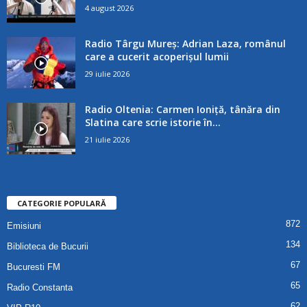
4 august 2026
Radio Târgu Mureș: Adrian Laza, românul
care a cucerit acoperișul lumii
29 iulie 2026
Radio Oltenia: Carmen Ioniță, tânăra din
Slatina care scrie istorie în...
21 iulie 2026
CATEGORIE POPULARĂ
872
Emisiuni
134
Biblioteca de Bucurii
67
Bucuresti FM
65
Radio Constanta
62