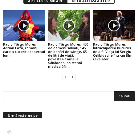
ARTICOLE SIMILARE
DE LA ACELAȘI AUTOR
Radio Târgu Mureș:
Radio Târgu Mureș: 400
Radio Târgu Mureș:
Adrian Laza, românul
de oameni salvați, 145
Întruchiparea bucuriei
care a cucerit acoperișul
de donări de sânge, 65
de a fi. Viața lui Sergiu
lumii
de litri de viață:
Celibidache într-un film
povestea Cameliei
revelator
Săbădean, asistentă
medicală în...
Urmărește-ne pe
4,400
Abonați