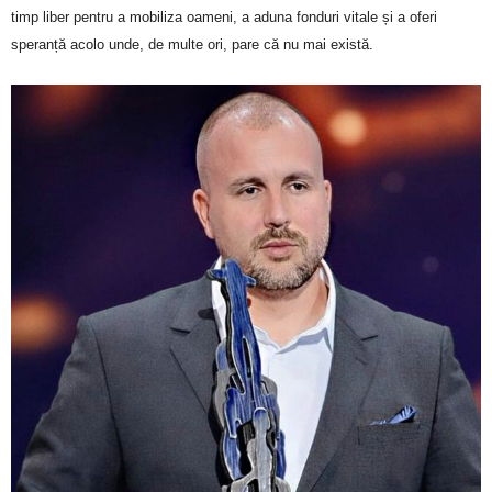
timp liber pentru a mobiliza oameni, a aduna fonduri vitale și a oferi
speranță acolo unde, de multe ori, pare că nu mai există.