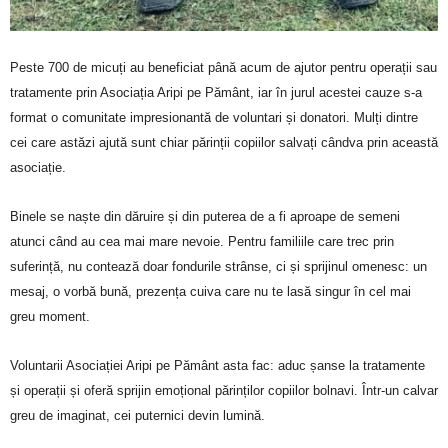
Peste 700 de micuți au beneficiat până acum de ajutor pentru operații sau
tratamente prin Asociația Aripi pe Pământ, iar în jurul acestei cauze s-a
format o comunitate impresionantă de voluntari și donatori. Mulți dintre
cei care astăzi ajută sunt chiar părinții copiilor salvați cândva prin această
asociație.
Binele se naște din dăruire și din puterea de a fi aproape de semeni
atunci când au cea mai mare nevoie. Pentru familiile care trec prin
suferință, nu contează doar fondurile strânse, ci și sprijinul omenesc: un
mesaj, o vorbă bună, prezența cuiva care nu te lasă singur în cel mai
greu moment.
Voluntarii Asociației Aripi pe Pământ asta fac: aduc șanse la tratamente
și operații și oferă sprijin emoțional părinților copiilor bolnavi. Într-un calvar
greu de imaginat, cei puternici devin lumină.