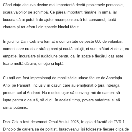
Când viața altcuiva devine mai importantă decât problemele personale,
scara valorilor se schimbă. Ce părea important rămâne în urmă, iar
bucuria că ai putut fi de ajutor recompensează tot consumul, toată
zbatera și tot efortul din spatele binelui făcut.
În jurul lui Dani Cek s-a format o comunitate de peste 600 de voluntari,
oameni care nu doar strâng bani și caută soluții, ci sunt alături zi de zi, cu
empatie, încurajare și rugăciune pentru că în spatele fiecărui caz este
foarte multă dăruire, emoție și luptă.
Cu toții am fost impresionați de mobilizările uriașe făcute de Asociația
Aripi pe Pământ, inclusiv în cazuri care au emoționat o țară întreagă,
precum cel al Andreei. Nu e deloc ușor să convingi mii de oameni să
lupte pentru o cauză, să duci, în același timp, povara suferinței și să
rămâi puternic.
Dani Cek a fost desemnat Omul Anului 2025, în gala difuzată de TVR 1.
Dincolo de cariera sa de polițist, brașoveanul își folosește fiecare clipă de