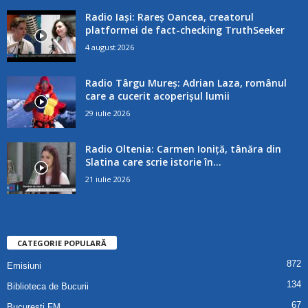
Radio Iași: Rareș Oancea, creatorul
platformei de fact-checking TruthSeeker
4 august 2026
Radio Târgu Mureș: Adrian Laza, românul
care a cucerit acoperișul lumii
29 iulie 2026
Radio Oltenia: Carmen Ioniță, tânăra din
Slatina care scrie istorie în...
21 iulie 2026
CATEGORIE POPULARĂ
872
Emisiuni
134
Biblioteca de Bucurii
67
Bucuresti FM