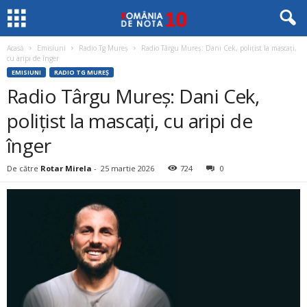
Acasă
Emisiuni
Radio Tg Mureș
Radio Târgu Mureș: Dani Cek, polițist la mascați,
cu aripi de înger
EMISIUNI
RADIO TG MUREȘ
Radio Târgu Mureș: Dani Cek,
polițist la mascați, cu aripi de
înger
De către
Rotar Mirela
-
25 martie 2026
724
0