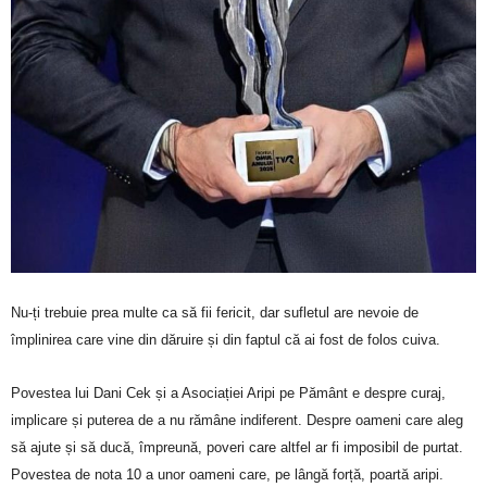
Nu-ți trebuie prea multe ca să fii fericit, dar sufletul are nevoie de
împlinirea care vine din dăruire și din faptul că ai fost de folos cuiva.
Povestea lui Dani Cek și a Asociației Aripi pe Pământ e despre curaj,
implicare și puterea de a nu rămâne indiferent. Despre oameni care aleg
să ajute și să ducă, împreună, poveri care altfel ar fi imposibil de purtat.
Povestea de nota 10 a unor oameni care, pe lângă forță, poartă aripi.