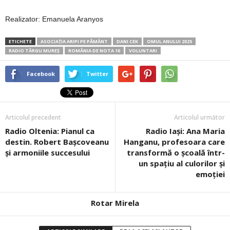
Realizator: Emanuela Aranyos
ETICHETE
ASOCIAȚIA ARIPI PE PĂMÂNT
DANI CEK
OMUL ANULUI 2025
RADIO TÂRGU MUREȘ
ROMÂNIA DE NOTA 10
VOLUNTARI
Facebook
Twitter
Articolul precedent
Articolul următor
Radio Oltenia: Pianul ca
Radio Iași: Ana Maria
destin. Robert Bașcoveanu
Hanganu, profesoara care
și armoniile succesului
transformă o școală într-
un spațiu al culorilor și
emoției
Rotar Mirela