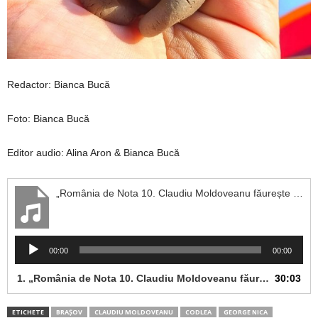
Redactor: Bianca Bucă
Foto: Bianca Bucă
Editor audio: Alina Aron & Bianca Bucă
„România de Nota 10. Claudiu Moldoveanu făurește artă din pământ, fără lumina ochilor”
Player
00:00
00:00
audio
1.
„România de Nota 10. Claudiu Moldoveanu făurește artă din pământ, fără lumina ochilor”
30:03
ETICHETE
BRAȘOV
CLAUDIU MOLDOVEANU
CODLEA
GEORGE NICA