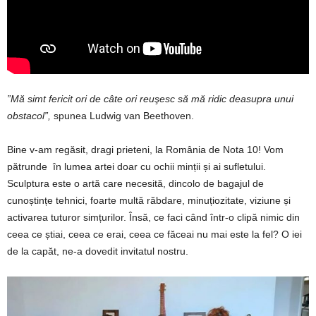
”Mă simt fericit ori de câte ori reuşesc să mă ridic deasupra unui
obstacol”,
spunea Ludwig van Beethoven.
Bine v-am regăsit, dragi prieteni, la România de Nota 10! Vom
pătrunde în lumea artei doar cu ochii minții și ai sufletului.
Sculptura este o artă care necesită, dincolo de bagajul de
cunoștințe tehnici, foarte multă răbdare, minuțiozitate, viziune și
activarea tuturor simțurilor. Însă, ce faci când într-o clipă nimic din
ceea ce știai, ceea ce erai, ceea ce făceai nu mai este la fel? O iei
de la capăt, ne-a dovedit invitatul nostru.