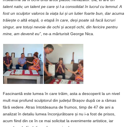
talent
nativ,
un
talent
pe
care
și
l-a
consolidat
în
lucrul
cu
lemnul.
A
fost
un
sculptor
valoros
la
viața
lui
și
un l
utier
foarte
bun,
dar
acuma
trăiește
o
altă
etapă,
o
etapă
în
care,
deși
poate
să
facă
lucruri
singur,
are
totuși
nevoie
de
ochi
și
acești
ochi,
din
fericire
pentru
mine,
am
devenit
eu”
, ne-a mărturisit George Nica.
Fascinantă este lumea în care trăim, asta a descoperit la un nivel
mult mai profund sculptorul din județul Brașov după ce a rămas
fără vedere. Atras întotdeauna de frumos, timp de 47 de ani a
analizat în detaliu lumea înconjurătoare și nu i-a fost de prisos,
acum fiind din ce în ce mai solicitat la evenimente artistice, iar