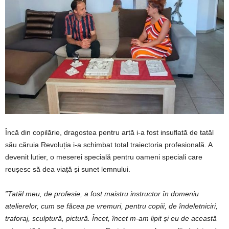
Încă din copilărie, dragostea pentru artă i-a fost insuflată de tatăl
său căruia Revoluția i-a schimbat total traiectoria profesională. A
devenit lutier, o meserei specială pentru oameni speciali care
reușesc să dea viață și sunet lemnului.
”Tatăl
meu,
de
profesie,
a
fost
maistru
instructor
în
domeniu
atelierelor,
cum
se
făcea
pe
vremuri,
pentru
copiii,
de îndeletniciri,
traforaj,
sculptură,
pictură.
Încet, încet
m-am
lipit
și
eu
de
această