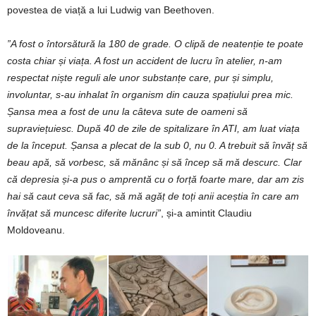
povestea de viață a lui Ludwig van Beethoven.
”A
fost
o
întorsătură
la
180
de
grade. O
clipă
de
neatenție t
e
poate
costa
chiar
și
viața.
A
fost
un
accident
de
lucru
în
atelier,
n-am
respectat
niște
reguli
ale
unor
substanțe
care,
pur
și
simplu,
involuntar,
s-au
inhalat
în
organism
din
cauza
spațiului
prea
mic.
Șansa
mea
a
fost de unu
la
câteva
sute
de
oameni
să
supraviețuiesc. D
upă
40
de
zile
de
spitalizare
în
ATI,
am
luat
viața
de
la
început.
Șansa
a
plecat
de
la
sub
0,
nu
0. A trebuit
să
învăț
să
beau
apă,
să
vorbesc,
să
mănânc
și
să
încep
să
mă
descurc.
Clar
că
depresia
și-a
pus
o
amprentă
cu
o
forță
foarte
mare,
dar
am
zis
hai
să
caut
ceva
să
fac,
să
mă
agăț
de
toți
anii
aceștia în
care
am
învățat
să
muncesc
diferite lucruri”
, și-a amintit Claudiu
Moldoveanu.