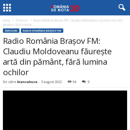
Acasă
Emisiuni
Radio România Brașov FM: Claudiu Moldoveanu făurește artă din
pământ, fără lumina...
EMISIUNI
RADIO ROMÂNIA BRAŞOV FM
Radio România Brașov FM:
Claudiu Moldoveanu făurește
artă din pământ, fără lumina
ochilor
De către
biancabuca
-
5 august 2022
96
0