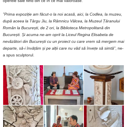
operele sale fiind din ce în ce mai valoroase.
”Prima expoziție
am
făcut-o
la
noi
acasă, aici, la Codlea,
la
muzeu,
după
aceea
la
Târgu
Jiu,
la
Râmnicu
Vâlcea,
la
Muzeul
Țăranului
Român
la
București,
de
2
ori,
la
Biblioteca
Metropolitană
din
București.
Și
acuma
ne-am
oprit
la
Liceul
Regina
Elisabeta
de
nevăzători
din
București
cu
un
proiect cu
care
vrem
să
mergem
mai
departe,
să-i
învățăm
și
pe
alții
care
nu
văd
să
învețe
să
simtă”
, ne-
a spus sculptorul.