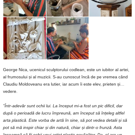
George Nica, ucenicul sculptorului codlean, este un iubitor al artei,
al frumosului și al muzicii. S-au cunoscut încă de pe vremea când
Claudiu Moldoveanu era lutier, iar acum îi este elev, prieten și…
vedere.
”Î
ntr-adevăr
sunt
ochii
lui.
L
a
început
mi-a
fost
un
pic
dificil,
dar
după
o
perioadă
de
lucru
împreună,
am
început
să
înțeleg
altfel
arta
plastică
. Est
e
vorba
de
artă
în
sine,
să
pot
vedea
detalii
și
să
pot
să
mă
inspir
chiar
și
din
natură,
chiar și dintr-
o
frunză
. A
sta
înseamnă
să
fii
ochii
unui
artist
plastic
nevăzător.
Da,
el
are
un