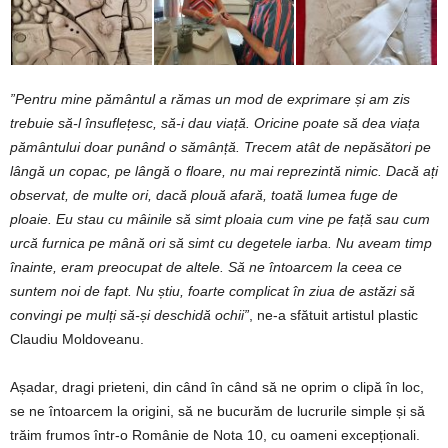
”Pentru
mine
pământul
a
rămas
un
mod
de
exprimare
și
am
zis
trebuie
să-l
însuflețesc,
să-i
dau
viață.
Oricine
poate
să
dea
viața
pământului
doar
punând
o
sămânță. T
recem
atât
de
nepăsători
pe
lângă
un
copac,
pe
lângă
o
floare,
nu
mai
reprezintă
nimic. D
acă
ați
observat,
de
multe
ori,
dacă
plouă
afară,
toată
lumea
fuge
de
ploaie.
Eu
stau
cu
mâinile să
simt
ploaia
cum
vine
pe
față
sau
cum
urcă
furnica
pe
mână ori
să
simt
cu
degetele
iarba.
Nu
aveam
timp
înainte,
eram
preocupat
de
altele. S
ă
ne
întoarcem
la
ceea
ce
suntem
noi
de
fapt.
Nu
știu,
foarte
complicat
în
ziua
de
astăzi
să
convingi
pe
mulți
să-și
deschidă
ochii”
, ne-a sfătuit artistul plastic
Claudiu Moldoveanu.
Așadar, dragi prieteni, din când în când să ne oprim o clipă în loc,
se ne întoarcem la origini, să ne bucurăm de lucrurile simple și să
trăim frumos într-o Românie de Nota 10, cu oameni excepționali.