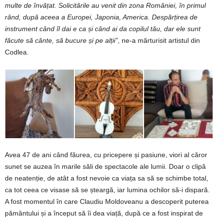
multe
de
învățat.
Solicitările
au
venit
din
zona
României,
în
primul
rând,
după
aceea
a Europei,
Japonia,
America.
Despărțirea
de
instrument
când îl
dai
e
ca
și
când
ai
da
copilul
tău,
dar
ele
sunt
făcute
să
cânte,
să
bucure
și
pe
alții”
, ne-a mărturisit artistul din
Codlea.
Avea 47 de ani când făurea, cu pricepere și pasiune, viori al căror
sunet se auzea în marile săli de spectacole ale lumii. Doar o clipă
de neatenție, de atât a fost nevoie ca viața sa să se schimbe total,
ca tot ceea ce visase să se șteargă, iar lumina ochilor să-i dispară.
A fost momentul în care Claudiu Moldoveanu a descoperit puterea
pământului și a început să îi dea viață, după ce a fost inspirat de