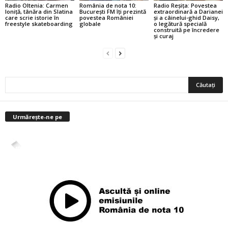
Radio Oltenia: Carmen
România de nota 10:
Radio Reșița: Povestea
Ioniță, tânăra din Slatina
București FM îți prezintă
extraordinară a Darianei
care scrie istorie în
povestea României
și a câinelui-ghid Daisy,
freestyle skateboarding
globale
o legătură specială
construită pe încredere
și curaj
Urmărește-ne pe
4,400
Abonați
ABONAȚI-VĂ