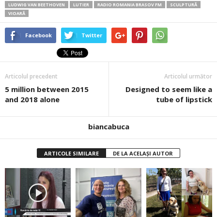
LUDWIG VAN BEETHOVEN
LUTIER
RADIO ROMANIA BRASOV FM
SCULPTURĂ
VIOARĂ
Facebook
Twitter
Articolul precedent
Articolul următor
5 million between 2015
Designed to seem like a
and 2018 alone
tube of lipstick
biancabuca
ARTICOLE SIMILARE
DE LA ACELAȘI AUTOR