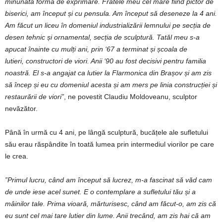
minunată
formă
de
exprimare. F
ratele
meu
cel
mare f
iind
pictor
de
biserici,
am
început
și
cu pe
nsula. Am
început
să
deseneze l
a
4
ani.
A
m
făcut
un
liceu
în
domeniul
industrializării
lemnului
pe
secția
de
desen
tehnic
și
ornamental,
secția
de
sculptură.
Tatăl
meu
s-a
apucat
înainte
cu
mulți
ani, prin
‘
67
a
terminat
și
școala
de
lutieri,
constructori
de
viori. Anii ‘
90 au
fost
decisivi
pentru
familia
noastră.
El
s-a
angajat
ca
lutier
la
Flarmonica
din
Brașov
și
am
zis
să
încep
și
eu
cu
domeniul acesta
și
am
mers
pe
linia
construcției
și
restaurării de
viori”
, ne povestit Claudiu Moldoveanu, sculptor
nevăzător.
Până în urmă cu 4 ani, pe lângă sculptură, bucățele ale sufletului
său erau răspândite în toată lumea prin intermediul viorilor pe care
le crea.
”Primul
lucru,
când
am
început
să
lucrez,
m-a
fascinat
să
văd
cam
de
unde
iese
acel
sunet.
E
o
contemplare
a
sufletului
tău
și
a
mâinilor
tale.
Prima
vioară,
mărturisesc,
când
am
făcut-o,
am
zis
că
eu sunt
cel
mai
tare
lutier
din
lume.
Anii
trecând,
am
zis
hai
că
am