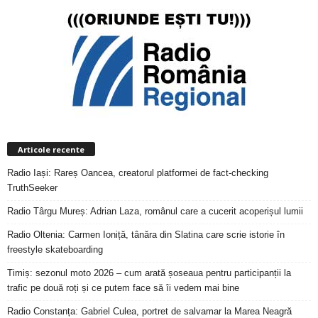
Articole recente
Radio Iași: Rareș Oancea, creatorul platformei de fact-checking
TruthSeeker
Radio Târgu Mureș: Adrian Laza, românul care a cucerit acoperișul lumii
Radio Oltenia: Carmen Ioniță, tânăra din Slatina care scrie istorie în
freestyle skateboarding
Timiș: sezonul moto 2026 – cum arată șoseaua pentru participanții la
trafic pe două roți și ce putem face să îi vedem mai bine
Radio Constanța: Gabriel Culea, portret de salvamar la Marea Neagră