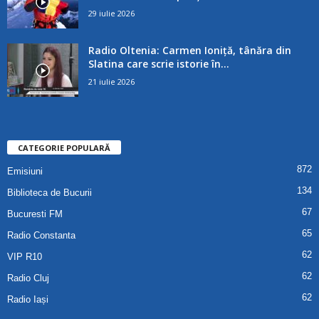
29 iulie 2026
Radio Oltenia: Carmen Ioniță, tânăra din
Slatina care scrie istorie în...
21 iulie 2026
CATEGORIE POPULARĂ
872
Emisiuni
134
Biblioteca de Bucurii
67
Bucuresti FM
65
Radio Constanta
62
VIP R10
62
Radio Cluj
62
Radio Iași