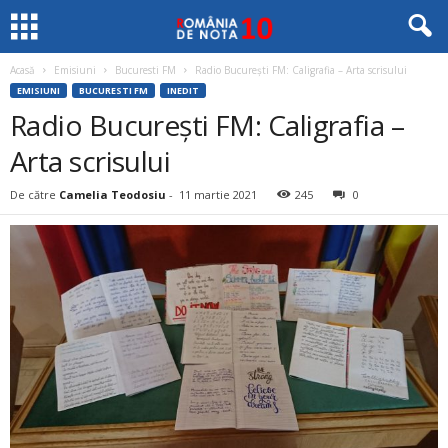
Acasă
Emisiuni
Bucuresti FM
Radio București FM: Caligrafia – Arta scrisului
EMISIUNI
BUCURESTI FM
INEDIT
Radio București FM: Caligrafia –
Arta scrisului
De către
Camelia Teodosiu
-
11 martie 2021
245
0