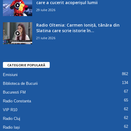
care a cucerit acoperișul lumii
29 iulie 2026
Radio Oltenia: Carmen Ioniță, tânăra din
Slatina care scrie istorie în...
21 iulie 2026
CATEGORIE POPULARĂ
862
Emisiuni
134
Biblioteca de Bucurii
67
Bucuresti FM
65
Radio Constanta
62
VIP R10
62
Radio Cluj
62
Radio Iași