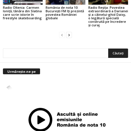
Radio Oltenia: Carmen
România de nota 10:
Radio Reșița: Povestea
Ioniță, tânăra din Slatina
București FM îți prezintă
extraordinară a Darianei
care scrie istorie în
povestea României
și a câinelui-ghid Daisy,
freestyle skateboarding
globale
o legătură specială
construită pe încredere
și curaj
Urmărește-ne pe
4,400
Abonați
ABONAȚI-VĂ