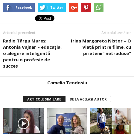
Facebook
Twitter
Articolul precedent
Articolul următor
Radio Târgu Mureș:
Irina Margareta Nistor – O
Antonia Vajnar – educația,
viață printre filme, cu
o alegere inteligentă
prietenii ”netraduse”
pentru o profesie de
succes
Camelia Teodosiu
ARTICOLE SIMILARE
DE LA ACELAȘI AUTOR