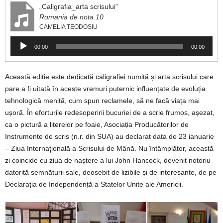
„Caligrafia_arta scrisului”
Romania de nota 10
CAMELIA TEODOSIU
Player
00:00
00:00
audio
Această ediție este dedicată caligrafiei numită și arta scrisului care
pare a fi uitată în aceste vremuri puternic influențate de evoluția
tehnologică menită, cum spun reclamele, să ne facă viața mai
ușoră. În eforturile redesoperirii bucuriei de a scrie frumos, așezat,
ca o pictură a literelor pe foaie, Asociația Producătorilor de
Instrumente de scris (n.r. din SUA) au declarat data de 23 ianuarie
– Ziua Internaţională a Scrisului de Mână. Nu întâmplător, această
zi coincide cu ziua de naștere a lui John Hancock, devenit notoriu
datorită semnăturii sale, deosebit de lizibile și de interesante, de pe
Declarația de Independență a Statelor Unite ale Americii.