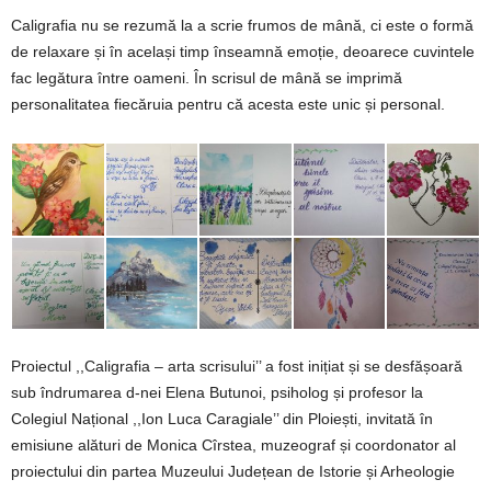
Caligrafia nu se rezumă la a scrie frumos de mână, ci este o formă
de relaxare și în același timp înseamnă emoție, deoarece cuvintele
fac legătura între oameni. În scrisul de mână se imprimă
personalitatea fiecăruia pentru că acesta este unic și personal.
Proiectul ,,Caligrafia – arta scrisului’’ a fost inițiat și se desfășoară
sub îndrumarea d-nei Elena Butunoi, psiholog și profesor la
Colegiul Național ,,Ion Luca Caragiale’’ din Ploiești, invitată în
emisiune alături de Monica Cîrstea, muzeograf și coordonator al
proiectului din partea Muzeului Județean de Istorie și Arheologie