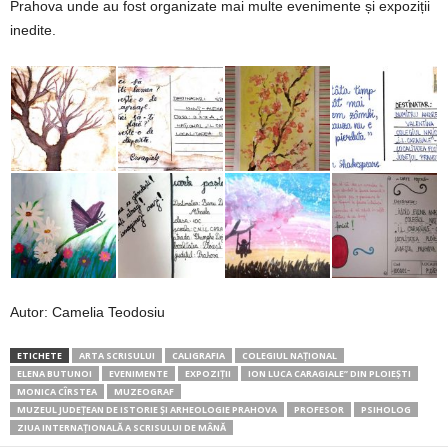
Prahova unde au fost organizate mai multe evenimente și expoziții
inedite.
Autor: Camelia Teodosiu
ETICHETE
ARTA SCRISULUI
CALIGRAFIA
COLEGIUL NAȚIONAL
ELENA BUTUNOI
EVENIMENTE
EXPOZIŢII
ION LUCA CARAGIALE’’ DIN PLOIEȘTI
MONICA CÎRSTEA
MUZEOGRAF
MUZEUL JUDEȚEAN DE ISTORIE ȘI ARHEOLOGIE PRAHOVA
PROFESOR
PSIHOLOG
ZIUA INTERNAŢIONALĂ A SCRISULUI DE MÂNĂ