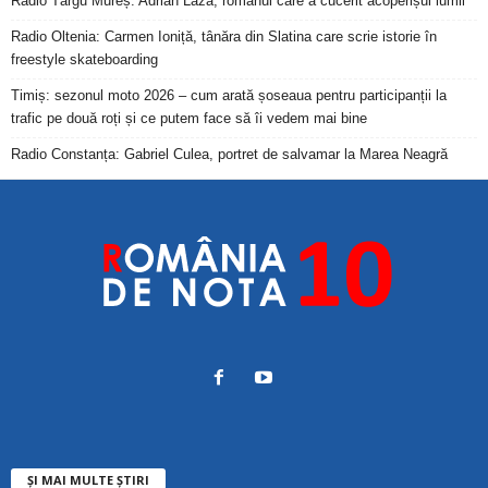
Radio Târgu Mureș: Adrian Laza, românul care a cucerit acoperișul lumii
Radio Oltenia: Carmen Ioniță, tânăra din Slatina care scrie istorie în
freestyle skateboarding
Timiș: sezonul moto 2026 – cum arată șoseaua pentru participanții la
trafic pe două roți și ce putem face să îi vedem mai bine
Radio Constanța: Gabriel Culea, portret de salvamar la Marea Neagră
ȘI MAI MULTE ȘTIRI