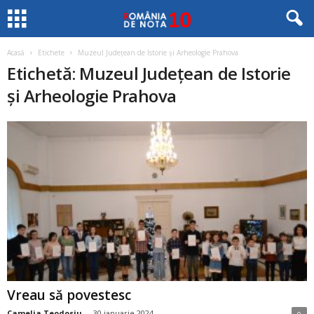
Acasă
Etichete
Muzeul Județean de Istorie și Arheologie Prahova
Etichetă: Muzeul Județean de Istorie
și Arheologie Prahova
Vreau să povestesc
Camelia Teodosiu
-
30 ianuarie 2024