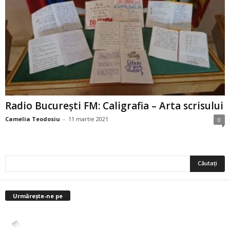
Radio București FM: Caligrafia – Arta scrisului
Camelia Teodosiu
-
11 martie 2021
0
Urmărește-ne pe
4,400
Abonați