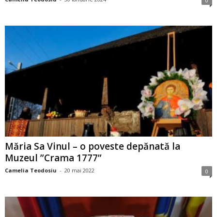
0
Măria Sa Vinul – o poveste depănată la
Muzeul ”Crama 1777”
Camelia Teodosiu
-
20 mai 2022
0