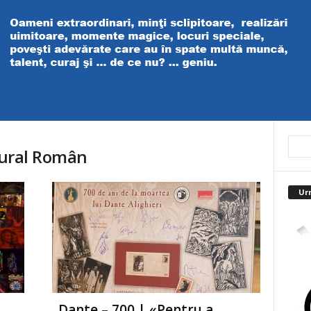
ltural Român
Ur
4,40
„Dante – 700 | «Pentru a