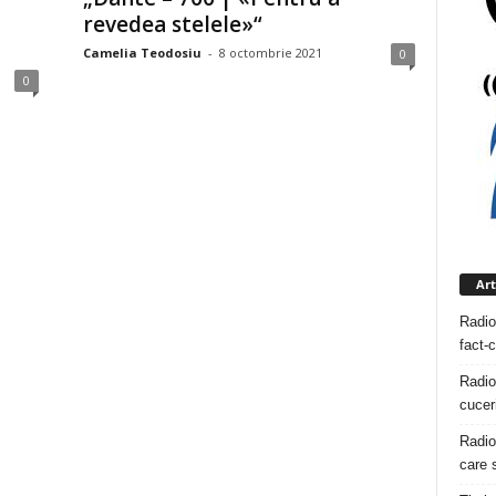
revedea stelele»“
Camelia Teodosiu
-
8 octombrie 2021
0
0
Art
Radio
fact-
Radio
cuceri
Radio
care s