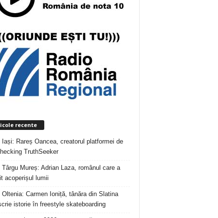
icole recente
 Iași: Rareș Oancea, creatorul platformei de
checking TruthSeeker
 Târgu Mureș: Adrian Laza, românul care a
t acoperișul lumii
 Oltenia: Carmen Ioniță, tânăra din Slatina
crie istorie în freestyle skateboarding