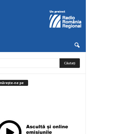
mărește-ne pe
0
Abonați
ABONAȚI-VĂ