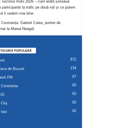
: sezonul moto 2026 – cum arată șoseaua
 participanții la trafic pe două roți și ce putem
să îi vedem mai bine
 Constanța: Gabriel Culea, portret de
mar la Marea Neagră
TEGORIE POPULARĂ
872
uni
134
teca de Bucurii
67
esti FM
65
 Constanta
62
R10
62
 Cluj
62
 Iași