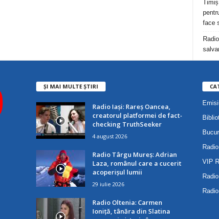
Timiș
pentru
face 
Radio
salva
ȘI MAI MULTE ȘTIRI
CA
Emisi
Radio Iași: Rareș Oancea,
creatorul platformei de fact-
Biblio
checking TruthSeeker
Bucur
4 august 2026
Radio
Radio Târgu Mureș: Adrian
VIP 
Laza, românul care a cucerit
acoperișul lumii
Radio
29 iulie 2026
Radio
Radio Oltenia: Carmen
Ioniță, tânăra din Slatina