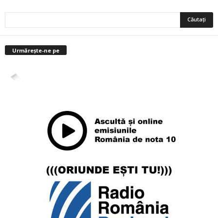
Urmărește-ne pe
4,400
Abonați
ABONAȚI-VĂ