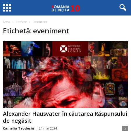
Acasă
Etichete
Eveniment
Etichetă: eveniment
Alexander Hausvater în căutarea Răspunsului
de negăsit
Camelia Teodosiu
-
24 mai 2024
0