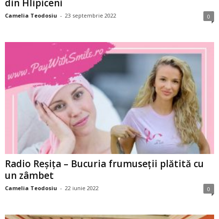
din Hlipiceni
Camelia Teodosiu
-
23 septembrie 2022
0
Radio Reșița – Bucuria frumuseții plătită cu
un zâmbet
Camelia Teodosiu
-
22 iunie 2022
0