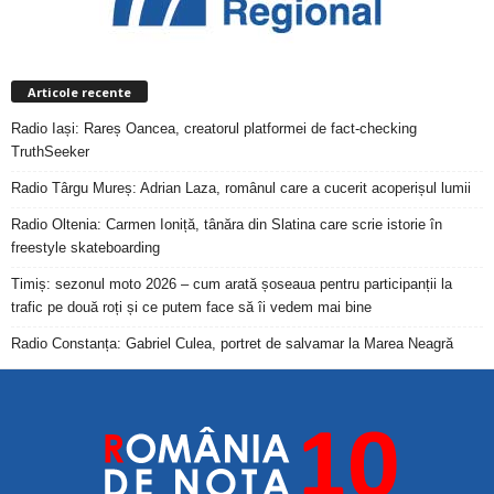
Articole recente
Radio Iași: Rareș Oancea, creatorul platformei de fact-checking
TruthSeeker
Radio Târgu Mureș: Adrian Laza, românul care a cucerit acoperișul lumii
Radio Oltenia: Carmen Ioniță, tânăra din Slatina care scrie istorie în
freestyle skateboarding
Timiș: sezonul moto 2026 – cum arată șoseaua pentru participanții la
trafic pe două roți și ce putem face să îi vedem mai bine
Radio Constanța: Gabriel Culea, portret de salvamar la Marea Neagră