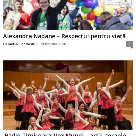
Alexandra Nadane – Respectul pentru viaţă
Camelia Teodosiu
-
20 februarie 2020
0
Radio Timişoara: Vox Mundi – artă, terapie,