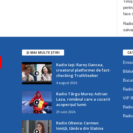
Timiș
pentru
face 
Radio
salva
ȘI MAI MULTE ȘTIRI
CA
Emisi
Radio Iași: Rareș Oancea,
creatorul platformei de fact-
Biblio
checking TruthSeeker
Bucur
4 august 2026
Radio
Radio Târgu Mureș: Adrian
VIP 
Laza, românul care a cucerit
acoperișul lumii
Radio
29 iulie 2026
Radio
Radio Oltenia: Carmen
Ioniță, tânăra din Slatina