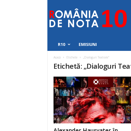
Romania
de
nota
10
R10
EMISIUNI
Acasă
Etichete
„Dialoguri Teatrale”
Etichetă: „Dialoguri Tea
Alexander Hausvater în