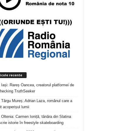
icole recente
 Iași: Rareș Oancea, creatorul platformei de
checking TruthSeeker
 Târgu Mureș: Adrian Laza, românul care a
t acoperișul lumii
 Oltenia: Carmen Ioniță, tânăra din Slatina
crie istorie în freestyle skateboarding