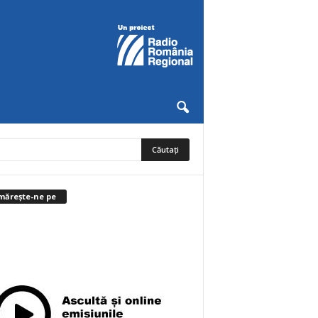
mărește-ne pe
0
Abonați
ABONAȚI-VĂ