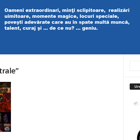
trale”
Ur
4,40