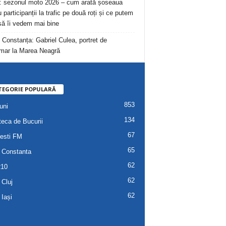
: sezonul moto 2026 – cum arată șoseaua
 participanții la trafic pe două roți și ce putem
să îi vedem mai bine
 Constanța: Gabriel Culea, portret de
mar la Marea Neagră
TEGORIE POPULARĂ
853
uni
134
teca de Bucurii
67
esti FM
65
 Constanta
62
R10
62
 Cluj
62
 Iași