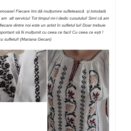
rumoase! Fiecare îmi dă mulțumire sufletească și totodată
 am alt serviciu! Tot timpul mi-l dedic cusutului! Simt că am
iecare dintre noi este un artist în sufletul lui! Doar trebuie
portant să fii mulțumit cu ceea ce faci! Cu ceea ce ești !
cu sufletul! (Mariana Gecan)