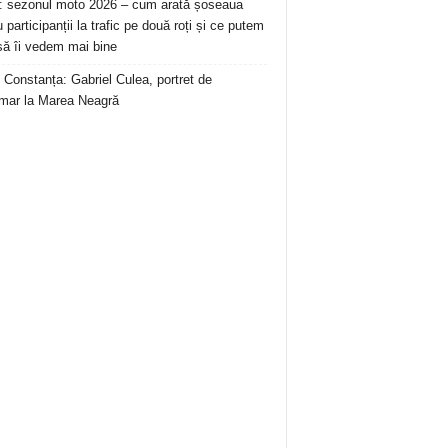
: sezonul moto 2026 – cum arată șoseaua
 participanții la trafic pe două roți și ce putem
să îi vedem mai bine
 Constanța: Gabriel Culea, portret de
mar la Marea Neagră