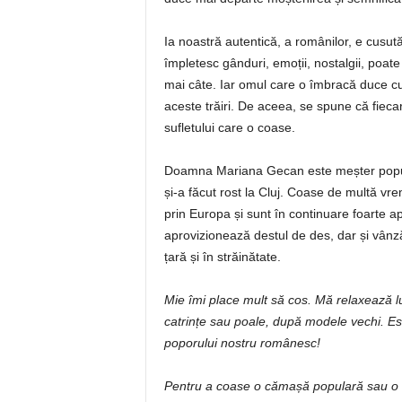
Ia noastră autentică, a românilor, e cusut
împletesc gânduri, emoții, nostalgii, poate 
mai câte. Iar omul care o îmbracă duce cu 
aceste trăiri. De aceea, se spune că fieca
sufletului care o coase.
Doamna Mariana Gecan este meșter popular 
și-a făcut rost la Cluj. Coase de multă vrem
prin Europa și sunt în continuare foarte a
aprovizionează destul de des, dar și vânzăr
țară și în străinătate.
Mie îmi place mult să cos. Mă relaxează lu
catrințe sau poale, după modele vechi. Este
poporului nostru românesc!
Pentru a coase o cămașă populară sau o i