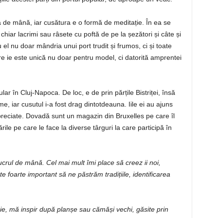
ă de mână, iar cusătura e o formă de meditație. În ea se
chiar lacrimi sau râsete cu poftă de pe la șezători și câte și
el nu doar mândria unui port trudit și frumos, ci și toate
re ie este unică nu doar pentru model, ci datorită amprentei
în Cluj-Napoca. De loc, e de prin părțile Bistriței, însă
e, iar cusutul i-a fost drag dintotdeauna. Iile ei au ajuns
preciate. Dovadă sunt un magazin din Bruxelles pe care îl
ile pe care le face la diverse târguri la care participă în
crul de mână. Cel mai mult îmi place să creez ii noi,
 foarte important să ne păstrăm tradițiile, identificarea
e, mă inspir după planșe sau cămăși vechi, găsite prin