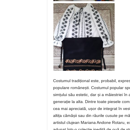
Costumul tradițional este, probabil, expre
populare românești. Costumul popular spun
simțului său estetic, dar și a măiestriei în 
generație la alta. Dintre toate piesele co
cea mai apreciată, ușor de integrat în ve
altița cămășii sau din râurile cusute pe m
artistul clujean Mariana Andone Rotaru, e
adunat într-o colecție inedită de ouă de s