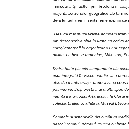
Timișoara. Și, astfel, prin broderia în co
majoritatea zonelor geografice ale țării n
de-a lungul vremii, sentimente exprimate p
”Deși de mai multă vreme admiram frumuse
am descoperit-o abia în urma cu cațiva ani, 
colegi etnografi la organizarea unor expoziț
online: La blouse roumaine, Măiestria, Se
Dintre toate piesele componente ale costumu
ușor integrată în vestimentație, la o pere
ales din marile orașe, preferă să-și coasă p
patrimoniu. Deși există mai multe tipuri d
membră a grupului Arta acului, la Cluj și 
colecția Brătianu, aflată la Muzeul Etnograf
Semnele și simbolurile din cusătura tradiț
pascal: rombul, pătratul, crucea cu brațe f