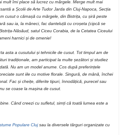
ai mult îmi place să lucrez cu mărgele. Merge mult mai
santă a Școlii de Arte Tudor Jarda din Cluj-Napoca, Secția
am cusut o cămașă cu mărgele, din Bistrița, cu șiră peste
 sau ia, la mâneci, fac danteluță cu croșeta (cipcă se
 Bistrița-Năsăud, satul Ciceu Corabia, de la Cetatea Ciceului
oameni harnici și de omenie!
rta asta a cusutului și tehnicile de cusut. Tot timpul am de
turi tradiționale, am participat la multe șezători și studiez
a dată. Nu am un model anume. Cos după preferințele
preciate sunt iile cu motive florale. Singură, de mână, închei
ional. Fac și cheițe, diferite tipuri, înnodățică, purecel sau
c nu se coase la mașina de cusut.
ine. Când creezi cu sufletul, simți că toată lumea este a
tume Populare Cluj
sau la diversele târguri organizate cu