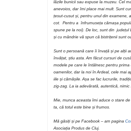
lăzile bunicii sau expuse la muzeu. Cel m
anevoios, dar îmi place mai mult. Sunt cur
țesut-cusut și, pentru unul din examene, 
cot. Pentru a înfrumuseța cămașa populară
spune pe la noi). De loc, sunt din județul
și cu mândrie vă spun că bistrițenii sunt 
Sunt o persoană care îi învață și pe alții a
învățat, știu asta. Am făcut cursuri de cusă
modele pe care le întâlnesc pentru prim
oamenilor, dar la noi în Ardeal, cele mai a
iile și cămășile. Așa se fac lucrurile, tradiț
zig-zag. La ia adevărată, autentică, nimi
Mie, munca aceasta îmi aduce o stare de b
ta, că totul este bine și frumos.
Mă găsiți și pe Facebook – am pagina
Cos
Asociația Produs de Cluj.