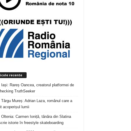
icole recente
 Iași: Rareș Oancea, creatorul platformei de
checking TruthSeeker
 Târgu Mureș: Adrian Laza, românul care a
t acoperișul lumii
 Oltenia: Carmen Ioniță, tânăra din Slatina
crie istorie în freestyle skateboarding