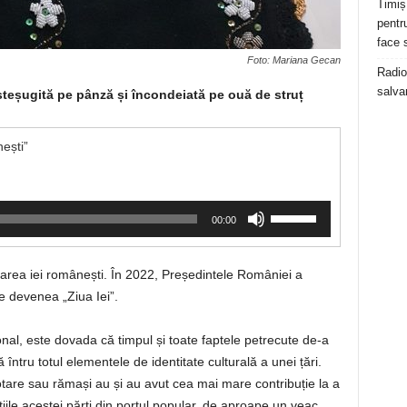
Timiș
pentru
face 
Foto: Mariana Gecan
Radio
salva
șteșugită pe pânză și încondeiată pe ouă de struț
ești”
Folosește
00:00
tastele
săgeată
sus/jos
ătoarea iei românești. În 2022, Președintele României a
pentru
e devenea „Ziua Iei”.
a
mări
nal, este dovada că timpul și toate faptele petrecute de-a
sau
 întru totul elementele de identitate culturală a unei țări.
micșora
volumul.
otare sau rămași au și au avut cea mai mare contribuție la a
ile acestei părți din portul popular, de aproape un veac.