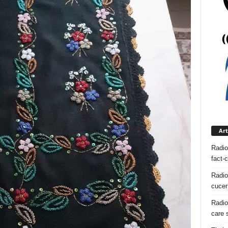
Art
Radio
fact-
Radio
cuceri
Radio
care s