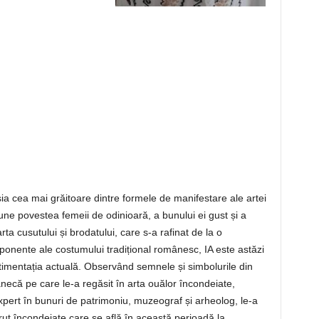
sia cea mai grăitoare dintre formele de manifestare ale artei
e povestea femeii de odinioară, a bunului ei gust și a
arta cusutului și brodatului, care s-a rafinat de la o
mponente ale costumului tradițional românesc, IA este astăzi
stimentația actuală. Observând semnele și simbolurile din
ânecă pe care le-a regăsit în arta ouălor încondeiate,
xpert în bunuri de patrimoniu, muzeograf și arheolog, le-a
truț încondeiate care se află în această perioadă la