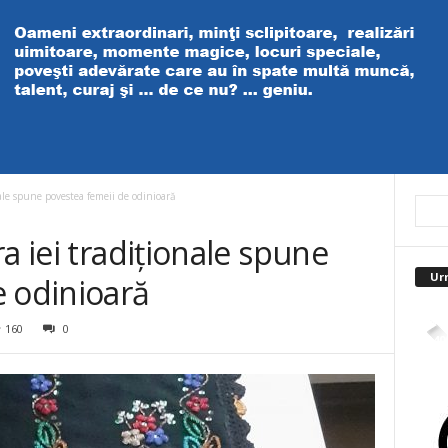
ale spune povestea femeii de odinioară
a iei tradiționale spune
Ur
e odinioară
160
0
4,40