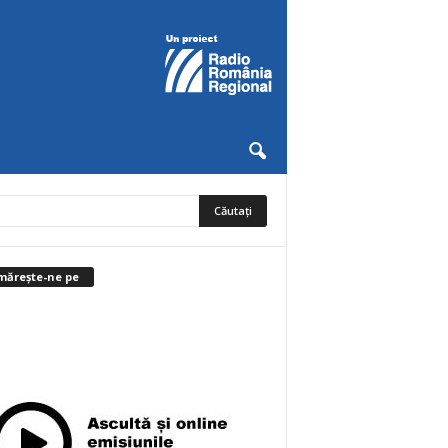
mărește-ne pe
0
Abonați
ABONAȚI-VĂ