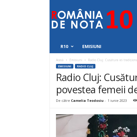
Romania
de
nota
10
R10
EMISIUNI
Acasă
Emisiuni
Radio Cluj: Cusătura iei tradițion
EMISIUNI
RADIO CLUJ
Radio Cluj: Cusătur
povestea femeii d
De către
Camelia Teodosiu
-
1 iunie 2023