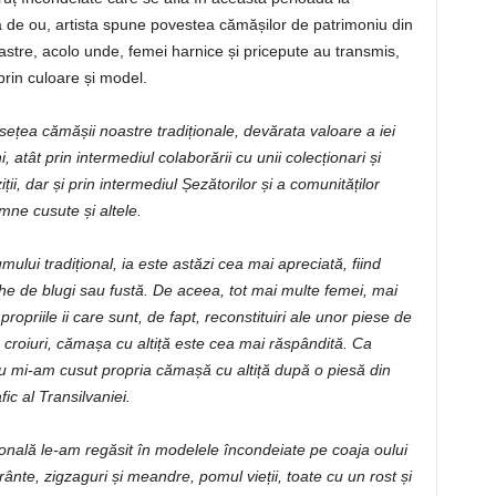
ajă de ou, artista spune povestea cămășilor de patrimoniu din
oastre, acolo unde, femei harnice și pricepute au transmis,
rin culoare și model.
țea cămășii noastre tradiționale, devărata valoare a iei
atât prin intermediul colaborării cu unii colecționari și
ii, dar și prin intermediul Șezătorilor și a comunităților
mne cusute și altele.
lui tradițional, ia este astăzi cea mai apreciată, fiind
che de blugi sau fustă. De aceea, tot mai multe femei, mai
ropriile ii care sunt, de fapt, reconstituiri ale unor piese de
e croiuri, cămașa cu altiță este cea mai răspândită. Ca
eu mi-am cusut propria cămașă cu altiță după o piesă din
ic al Transilvaniei.
ională le-am regăsit în modelele încondeiate pe coaja oului
rânte, zigzaguri și meandre, pomul vieții, toate cu un rost și