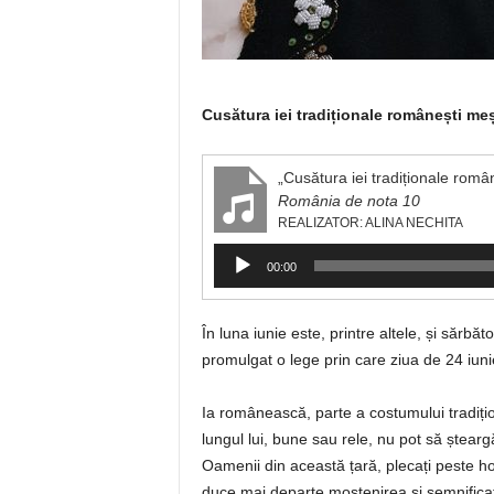
Cusătura iei tradiționale românești me
„Cusătura iei tradiționale român
România de nota 10
REALIZATOR: ALINA NECHITA
Player
00:00
audio
În luna iunie este, printre altele, și sărb
promulgat o lege prin care ziua de 24 iuni
Ia românească, parte a costumului tradițio
lungul lui, bune sau rele, nu pot să șteargă
Oamenii din această țară, plecați peste h
duce mai departe moștenirea și semnificați