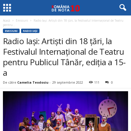
Acasă
Emisiuni
Radio Iași: Artiști din 18 țări, la Festivalul Internațional de Teatru
pentru...
EMISIUNI
RADIO IAȘI
Radio Iași: Artiști din 18 țări, la
Festivalul Internațional de Teatru
pentru Publicul Tânăr, ediția a 15-
a
De către
Camelia Teodosiu
-
29 septembrie 2022
111
0