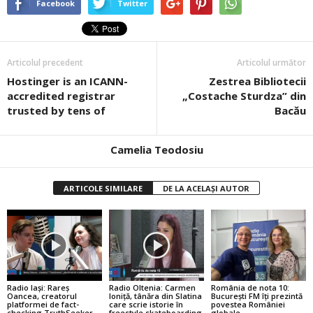
Facebook
Twitter
Articolul precedent
Articolul următor
Hostinger is an ICANN-
Zestrea Bibliotecii
accredited registrar
„Costache Sturdza” din
trusted by tens of
Bacău
Camelia Teodosiu
ARTICOLE SIMILARE
DE LA ACELAȘI AUTOR
Radio Iași: Rareș
Radio Oltenia: Carmen
România de nota 10:
Oancea, creatorul
Ioniță, tânăra din Slatina
București FM îți prezintă
platformei de fact-
care scrie istorie în
povestea României
checking TruthSeeker
freestyle skateboarding
globale