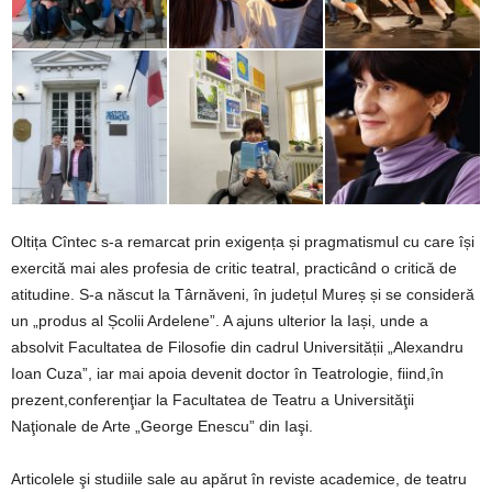
Oltița Cîntec s-a remarcat prin exigența și pragmatismul cu care își
exercită mai ales profesia de critic teatral, practicând o critică de
atitudine. S-a născut la Târnăveni, în județul Mureș și se consideră
un „produs al Școlii Ardelene”. A ajuns ulterior la Iași, unde a
absolvit Facultatea de Filosofie din cadrul Universității „Alexandru
Ioan Cuza”, iar mai apoia devenit doctor în Teatrologie, fiind,în
prezent,conferenţiar la Facultatea de Teatru a Universităţii
Naţionale de Arte „George Enescu” din Iaşi.
Articolele şi studiile sale au apărut în reviste academice, de teatru