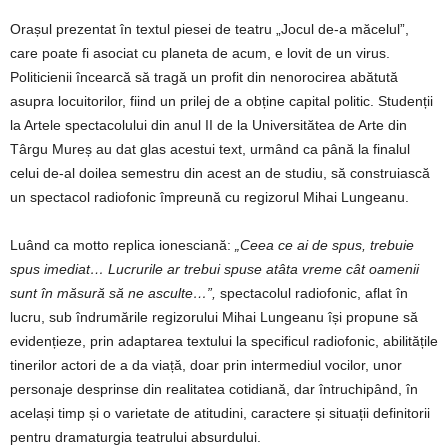
Orașul prezentat în textul piesei de teatru „Jocul de-a măcelul”,
care poate fi asociat cu planeta de acum, e lovit de un virus.
Politicienii încearcă să tragă un profit din nenorocirea abătută
asupra locuitorilor, fiind un prilej de a obține capital politic. Studenții
la Artele spectacolului din anul II de la Universitătea de Arte din
Târgu Mureș au dat glas acestui text, urmând ca până la finalul
celui de-al doilea semestru din acest an de studiu, să construiască
un spectacol radiofonic împreună cu regizorul Mihai Lungeanu.
Luând ca motto replica ionesciană:
„Ceea ce ai de spus, trebuie
spus imediat…
Lucrurile ar trebui spuse atâta vreme cât oamenii
sunt în măsură să ne asculte…”,
spectacolul radiofonic, aflat în
lucru, sub îndrumările regizorului Mihai Lungeanu își propune să
evidențieze, prin adaptarea textului la specificul radiofonic, abilitățile
tinerilor actori de a da viață, doar prin intermediul vocilor, unor
personaje desprinse din realitatea cotidiană, dar întruchipând, în
același timp și o varietate de atitudini, caractere și situații definitorii
pentru dramaturgia teatrului absurdului.