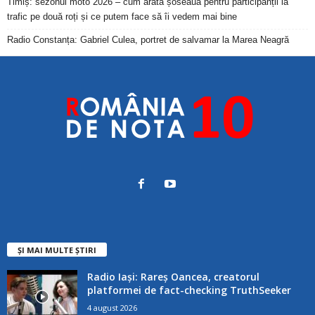
Timiș: sezonul moto 2026 – cum arată șoseaua pentru participanții la
trafic pe două roți și ce putem face să îi vedem mai bine
Radio Constanța: Gabriel Culea, portret de salvamar la Marea Neagră
ȘI MAI MULTE ȘTIRI
Radio Iași: Rareș Oancea, creatorul
platformei de fact-checking TruthSeeker
4 august 2026