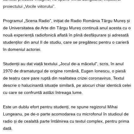
proiectului „Vocile viitorului”.
Programul „Scena Radio”, inițiat de Radio România Târgu Mureș și
de Universitatea de Arte din Târgu Mureș continuă anul acesta cu o
nouă experiență radiofonică aflată în plină desfășurare și adresată
studenților din anul II de studiu, care se pregătesc pentru o carieră
în domeniul actoriei.
Studenții au dat viață textului „Jocul de-a măcelul”, scris, în anul
1970 de dramaturgul de origine română, Eugen Ionescu, o piesă
de teatru care pare ruptă din realitatea crizei coronavirus. Textul
descrie o halucinantă situație similară, pe alocuri chiar identică celei
cu care se confruntă astăzi întreaga lume.
Este un dublu efort pentru studenți, ne spune regizorul Mihai
Lungeanu, pe de-o parte acomodarea cu microfonul în studioul de
radio și de cealaltă parte întâlnirea cu textul complex, pentru prima
dată.