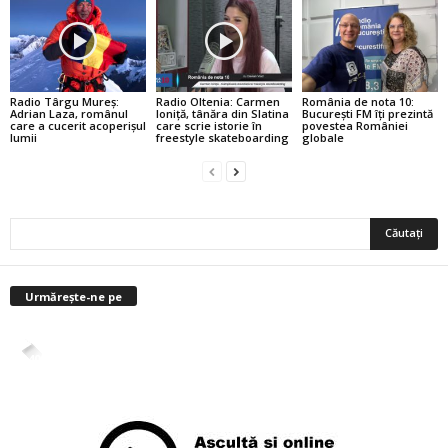
Radio Târgu Mureș:
Radio Oltenia: Carmen
România de nota 10:
Adrian Laza, românul
Ioniță, tânăra din Slatina
București FM îți prezintă
care a cucerit acoperișul
care scrie istorie în
povestea României
lumii
freestyle skateboarding
globale
Urmărește-ne pe
4,400
Abonați
ABONAȚI-VĂ