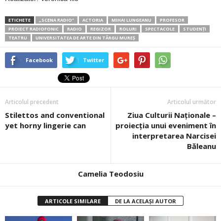
ETICHETE
„SCENA RADIO”
ACTORIA
MIHAI LUNGEANU
PROFESOR
PROIECT RADIOFONIC
RADIO
REGIZOR
ROLURI
SPECTACOLE
STUDENŢI
TEATRU
UNIVERSITATEA DE ARTE DIN TÂRGU MUREȘ
Facebook
Twitter
Articolul precedent
Articolul următor
Stilettos and conventional
Ziua Culturii Naționale –
yet horny lingerie can
proiecția unui eveniment în
interpretarea Narcisei
Băleanu
Camelia Teodosiu
ARTICOLE SIMILARE
DE LA ACELAȘI AUTOR