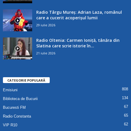
Radio Târgu Mureș: Adrian Laza, românul
care a cucerit acoperișul lumii
29 iulie 2026
Radio Oltenia: Carmen Ioniță, tânăra din
Slatina care scrie istorie în...
21 iulie 2026
CATEGORIE POPULARĂ
808
Emisiuni
134
Biblioteca de Bucurii
67
Bucuresti FM
65
Radio Constanta
62
VIP R10