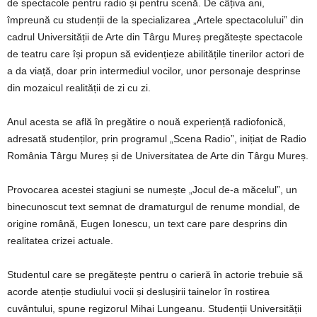
de spectacole pentru radio și pentru scenă. De câțiva ani,
împreună cu studenții de la specializarea „Artele spectacolului” din
cadrul Universității de Arte din Târgu Mureș pregătește spectacole
de teatru care își propun să evidențieze abilitățile tinerilor actori de
a da viață, doar prin intermediul vocilor, unor personaje desprinse
din mozaicul realității de zi cu zi.
Anul acesta se află în pregătire o nouă experiență radiofonică,
adresată studenților, prin programul „Scena Radio”, inițiat de Radio
România Târgu Mureș și de Universitatea de Arte din Târgu Mureș.
Provocarea acestei stagiuni se numește „Jocul de-a măcelul”, un
binecunoscut text semnat de dramaturgul de renume mondial, de
origine română, Eugen Ionescu, un text care pare desprins din
realitatea crizei actuale.
Studentul care se pregătește pentru o carieră în actorie trebuie să
acorde atenție studiului vocii și deslușirii tainelor în rostirea
cuvântului, spune regizorul Mihai Lungeanu. Studenții Universității