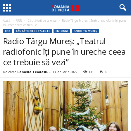
Acasă
RRR
Căutătorii de talente
Radio Târgu Mureș: „Teatrul radiofonic îți pune
în ureche ceea ce trebuie...
RRR
CĂUTĂTORII DE TALENTE
EMISIUNI
RADIO TG MUREȘ
Radio Târgu Mureș: „Teatrul
radiofonic îți pune în ureche ceea
ce trebuie să vezi”
De către
Camelia Teodosiu
-
13 ianuarie 2022
131
0