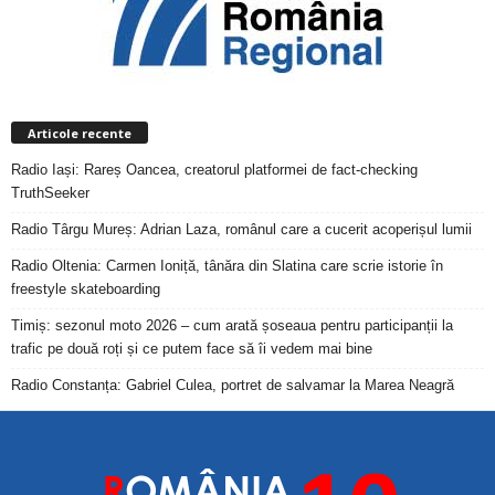
Articole recente
Radio Iași: Rareș Oancea, creatorul platformei de fact-checking
TruthSeeker
Radio Târgu Mureș: Adrian Laza, românul care a cucerit acoperișul lumii
Radio Oltenia: Carmen Ioniță, tânăra din Slatina care scrie istorie în
freestyle skateboarding
Timiș: sezonul moto 2026 – cum arată șoseaua pentru participanții la
trafic pe două roți și ce putem face să îi vedem mai bine
Radio Constanța: Gabriel Culea, portret de salvamar la Marea Neagră