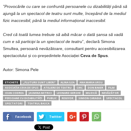
”Provocările cu care se confruntă persoanele cu dizabilități până să
ajungă la un spectacol de teatru sunt multe, începând de la mediul
fizic inaccesibil, până la mediul informațional inaccesibil.
Cred că toată lumea trebuie să aibă măcar o dată șansa să vadă
cum e să participi la un spectacol de teatru
”, declară Simona
Smultea, persoană nevăzătoare, consultant pentru accesibilizarea
spectacolului și co-președintele Asociației
Ceva de Spus
.
Autor: Simona Pele
ETICHETE
„FLUTURII SUNT LIBERI”
ALINA ILEA
ANA MARIA URSU
ASOCIAȚIA CEVA DE SPUS
ATELIERE DE TEATRU
CIRC
DON BAKER
FILM
IOAN CODREA
JASMINA MITRICI
LEONARD GERSHE
MUZICĂ
NEVĂZĂTOR
PERSOANE CU DIZABILITĂȚI
PUBLIC
REGIYOR
SIMION CARAGIA
SPECTACOL
SPECTATORI
TEATRUL BASCA
Facebook
Twitter