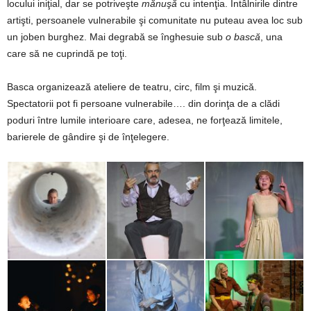
locului iniţial, dar se potriveşte
mănuşă
cu intenţia. Întâlnirile dintre
artişti, persoanele vulnerabile şi comunitate nu puteau avea loc sub
un joben burghez. Mai degrabă se înghesuie sub
o bască
, una
care să ne cuprindă pe toţi.
Basca organizează ateliere de teatru, circ, film şi muzică.
Spectatorii pot fi persoane vulnerabile…. din dorinţa de a clădi
poduri între lumile interioare care, adesea, ne forţează limitele,
barierele de gândire şi de înţelegere.