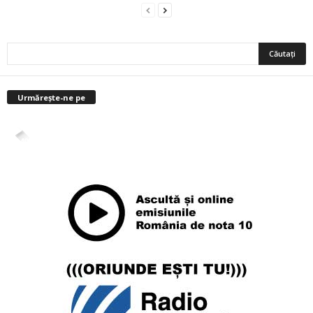
Urmărește-ne pe
4,400
Abonați
ABONAȚI-VĂ