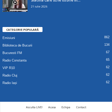
Slatina care scrie istorie în...
21 iulie 2026
CATEGORIE POPULARĂ
862
Emisiuni
134
Biblioteca de Bucurii
67
Bucuresti FM
65
Radio Constanta
62
VIP R10
62
Radio Cluj
62
Radio Iași
Asculta LIVE!
Acasa
Echipa
Contact