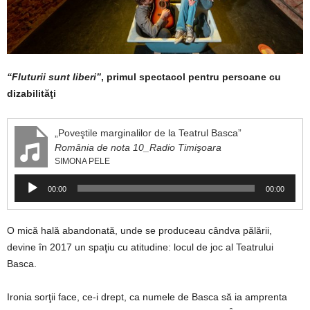
“Fluturii sunt liberi”
, primul spectacol pentru persoane cu
dizabilităţi
„Poveştile marginalilor de la Teatrul Basca”
România de nota 10_Radio Timişoara
SIMONA PELE
Player
00:00
00:00
audio
O mică hală abandonată, unde se produceau cândva pălării,
devine în 2017 un spaţiu cu atitudine: locul de joc al Teatrului
Basca.
Ironia sorţii face, ce-i drept, ca numele de Basca să ia amprenta