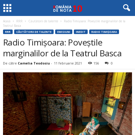
Acasă
RRR
Căutătorii de talente
Radio Timişoara: Poveştile marginalilor de la
Teatrul Basca
RRR
CĂUTĂTORII DE TALENTE
EMISIUNI
INEDIT
RADIO TIMIȘOARA
Radio Timişoara: Poveştile
marginalilor de la Teatrul Basca
De către
Camelia Teodosiu
-
11 februarie 2021
156
0