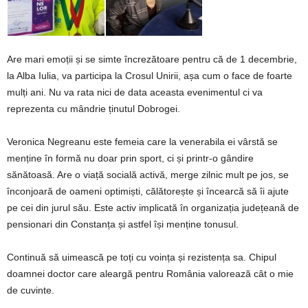
Are mari emoții și se simte încrezătoare pentru că de 1 decembrie,
la Alba Iulia, va participa la Crosul Unirii, așa cum o face de foarte
mulți ani. Nu va rata nici de data aceasta evenimentul ci va
reprezenta cu mândrie ținutul Dobrogei.
Veronica Negreanu este femeia care la venerabila ei vârstă se
menține în formă nu doar prin sport, ci și printr-o gândire
sănătoasă. Are o viață socială activă, merge zilnic mult pe jos, se
înconjoară de oameni optimiști, călătorește și încearcă să îi ajute
pe cei din jurul său. Este activ implicată în organizația județeană de
pensionari din Constanța și astfel își menține tonusul.
Continuă să uimească pe toți cu voința și rezistența sa. Chipul
doamnei doctor care aleargă pentru România valorează cât o mie
de cuvinte.