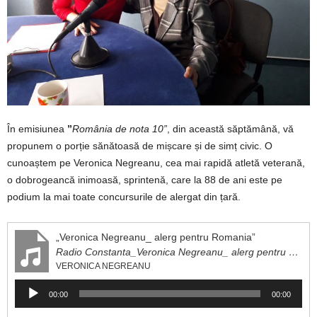
În emisiunea
”
România de nota 10”
, din această săptămână, vă
propunem o porție sănătoasă de mișcare și de simț civic. O
cunoaștem pe Veronica Negreanu, cea mai rapidă atletă veterană,
o dobrogeancă inimoasă, sprintenă, care la 88 de ani este pe
podium la mai toate concursurile de alergat din țară.
„Veronica Negreanu_ alerg pentru Romania”
Radio Constanta_Veronica Negreanu_ alerg pentru Romania
VERONICA NEGREANU
Player
00:00
00:00
audio