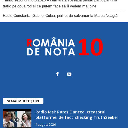
Timiș: sezonul moto 2026 – cum arată șoseaua pentru participanții la
trafic pe două roți și ce putem face să îi vedem mai bine
Radio Constanța: Gabriel Culea, portret de salvamar la Marea Neagră
ȘI MAI MULTE ȘTIRI
Radio Iași: Rareș Oancea, creatorul
platformei de fact-checking TruthSeeker
4 august 2026