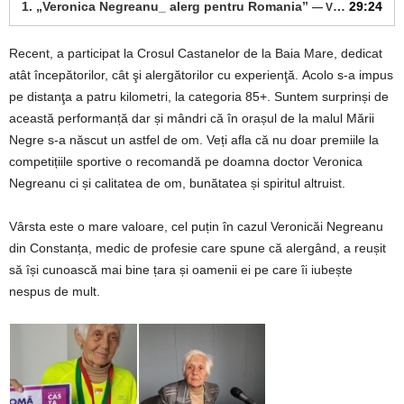
1.
„Veronica Negreanu_ alerg pentru Romania”
29:24
— VERONICA NEGREANU
Recent, a participat la Crosul Castanelor de la Baia Mare, dedicat
atât începătorilor, cât şi alergătorilor cu experienţă. Acolo s-a impus
pe distanţa a patru kilometri, la categoria 85+. Suntem surprinși de
această performanță dar și mândri că în orașul de la malul Mării
Negre s-a născut un astfel de om. Veți afla că nu doar premiile la
competițiile sportive o recomandă pe doamna doctor Veronica
Negreanu ci și calitatea de om, bunătatea și spiritul altruist.
Vârsta este o mare valoare, cel puțin în cazul Veronicăi Negreanu
din Constanța, medic de profesie care spune că alergând, a reușit
să își cunoască mai bine țara și oamenii ei pe care îi iubește
nespus de mult.