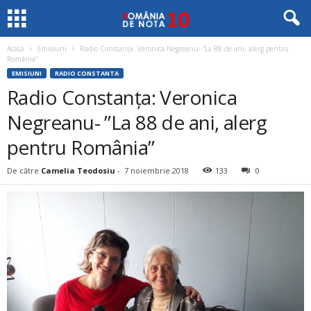
Acasă
Emisiuni
Radio Constanța: Veronica Negreanu- ”La 88 de ani, alerg pentru
România”
EMISIUNI
RADIO CONSTANTA
Radio Constanța: Veronica
Negreanu- ”La 88 de ani, alerg
pentru România”
De către
Camelia Teodosiu
-
7 noiembrie 2018
133
0