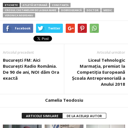
ETICHETE
ATLETĂ VETERANĂ
CONSTANȚA
CROSUL CASTANELOR DE LA BAIA MARE
DOBROGEANCĂ
DOCTOR
MEDIC
VERONICA NEGREANU
Facebook
Twitter
Articolul precedent
Articolul următor
Bucureşti FM: Aici
Liceul Tehnologic
Bucureşti Radio România.
Marmația, premiat la
De 90 de ani, NOI dăm Ora
Competiția Europeană
exactă
Școala Antreprenorială a
Anului 2018
Camelia Teodosiu
ARTICOLE SIMILARE
DE LA ACELAȘI AUTOR