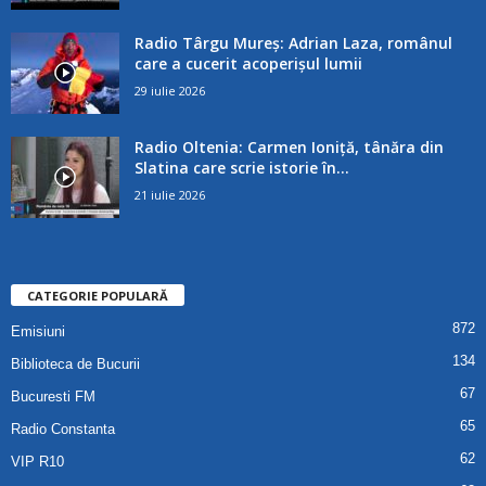
Radio Târgu Mureș: Adrian Laza, românul
care a cucerit acoperișul lumii
29 iulie 2026
Radio Oltenia: Carmen Ioniță, tânăra din
Slatina care scrie istorie în...
21 iulie 2026
CATEGORIE POPULARĂ
872
Emisiuni
134
Biblioteca de Bucurii
67
Bucuresti FM
65
Radio Constanta
62
VIP R10