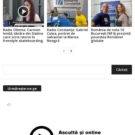
Radio Oltenia: Carmen
Radio Constanța: Gabriel
România de nota 10:
Ioniță, tânăra din Slatina
Culea, portret de
București FM îți prezintă
care scrie istorie în
salvamar la Marea
povestea României
freestyle skateboarding
Neagră
globale
Urmărește-ne pe
4,400
Abonați
ABONAȚI-VĂ