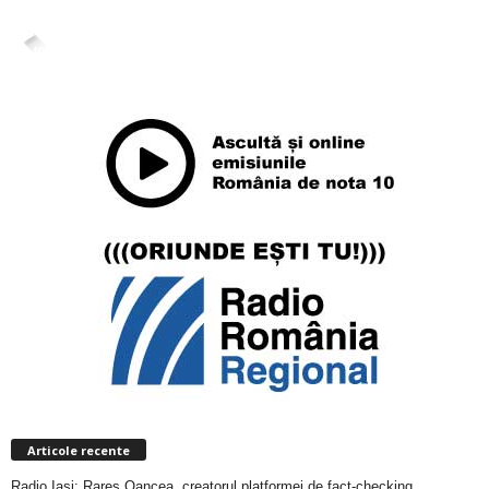
4,400
Abonați
ABONAȚI-VĂ
Articole recente
Radio Iași: Rareș Oancea, creatorul platformei de fact-checking