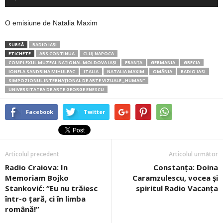
audio
O emisiune de Natalia Maxim
SURSĂ
RADIO IAȘI
ETICHETE
ARS CONTINUA
CLUJ NAPOCA
COMPLEXUL MUZEAL NAȚIONAL MOLDOVA IAȘI
FRANŢA
GERMANIA
GRECIA
IONELA SANDRINA MIHULEAC
ITALIA
NATALIA MAXIM
OMÂNIA
RADIO IASI
SIMPOZIONUL INTERNAȚIONAL DE ARTE VIZUALE „HUMAN”
UNIVERSITATEA DE ARTE GEORGE ENESCU
Facebook
Twitter
Articolul precedent
Articolul următor
Radio Craiova: In
Constanța: Doina
Memoriam Bojko
Caramzulescu, vocea și
Stanković: “Eu nu trăiesc
spiritul Radio Vacanța
într-o țară, ci în limba
română!”