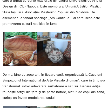
care a urmat cursurile masterale din cadrul Universității de Arte și
Design din Cluj-Napoca. Este membru al Uniunii Artiștilor Plastici,
filiala Iași, si al Asociației Meșterilor Populari din Moldova. De
asemenea, a fondat Asociația „Ars Continua” ‚ al carei scop este
promovarea culturii neolitice în lume.
De mai bine de zece ani, în fiecare vară, organizează la Cucuteni
Simpozionul Internațional de Arte Vizuale „Human”, care în timp s-a
transformat într-o adevărată sărbătoare a satului. Fiecare ediție
reunește artiști din țară și de peste hotare, alături de copii din zonă,
curioși sa învețe modelarea lutului.