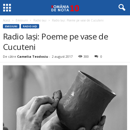
Acasă
Emisiuni
Radio Iași
Radio Iași: Poeme pe vase de Cucuteni
EMISIUNI
RADIO IAȘI
Radio Iași: Poeme pe vase de
Cucuteni
De către
Camelia Teodosiu
-
2 august 2017
300
0