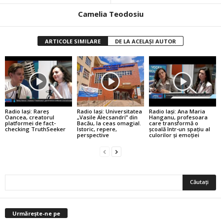
Camelia Teodosiu
ARTICOLE SIMILARE
DE LA ACELAȘI AUTOR
Radio Iași: Rareș
Radio Iași: Universitatea
Radio Iași: Ana Maria
Oancea, creatorul
„Vasile Alecsandri” din
Hanganu, profesoara
platformei de fact-
Bacău, la ceas omagial.
care transformă o
checking TruthSeeker
Istoric, repere,
școală într-un spațiu al
perspective
culorilor și emoției
Urmărește-ne pe