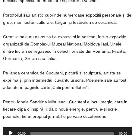
neolitică specială de modelare si pictare a vaselor.
Portofoliul său artistic cuprinde numeroase expozitii personale și de
grup, manifestări culturale, tărguri și festivaluri de ceramică.
Creațiile sale au ajuns sa fie expuse și la Vatican, într-o expoziție
organizată de Complexul Muzeal Național Moldova Iași. Unele
dintre lucrări se regăsesc în colecții private din România, Franța,
Germania, Grecia sau Italia.
Pe lăngă ceramica de Cucuteni, pictură și sculptură, artista se
exprimă și prin intermediul cuvântului scris. Poemele sale au fost
adunate în paginile cărtii „Cutii pentru fluturi”.
Pentru Ionela Sandrina Mihuleac, Cucuteni e locul magic, care in
fiecare clipă o inspiră, ii dă o nouă energie, pentru a-și scrie
poemele, fie în propriul jurnal, fie pe vase cucuteniene.
Player
00:00
00:00