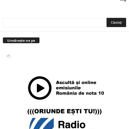
Urmărește-ne pe
4,400
Abonați
ABONAȚI-VĂ