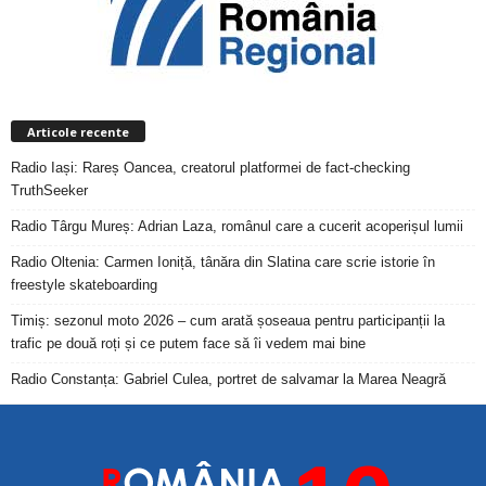
Articole recente
Radio Iași: Rareș Oancea, creatorul platformei de fact-checking
TruthSeeker
Radio Târgu Mureș: Adrian Laza, românul care a cucerit acoperișul lumii
Radio Oltenia: Carmen Ioniță, tânăra din Slatina care scrie istorie în
freestyle skateboarding
Timiș: sezonul moto 2026 – cum arată șoseaua pentru participanții la
trafic pe două roți și ce putem face să îi vedem mai bine
Radio Constanța: Gabriel Culea, portret de salvamar la Marea Neagră