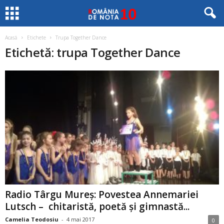
Acasă
Etichete
Trupa Together Dance
Etichetă: trupa Together Dance
Radio Târgu Mureş: Povestea Annemariei
Lutsch – chitaristă, poetă şi gimnastă...
Camelia Teodosiu
-
4 mai 2017
0