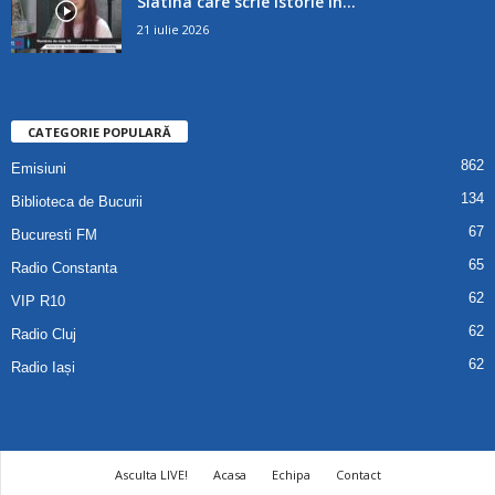
Slatina care scrie istorie în...
21 iulie 2026
CATEGORIE POPULARĂ
862
Emisiuni
134
Biblioteca de Bucurii
67
Bucuresti FM
65
Radio Constanta
62
VIP R10
62
Radio Cluj
62
Radio Iași
Asculta LIVE!
Acasa
Echipa
Contact