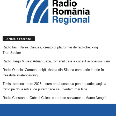
Articole recente
Radio Iași: Rareș Oancea, creatorul platformei de fact-checking
TruthSeeker
Radio Târgu Mureș: Adrian Laza, românul care a cucerit acoperișul lumii
Radio Oltenia: Carmen Ioniță, tânăra din Slatina care scrie istorie în
freestyle skateboarding
Timiș: sezonul moto 2026 – cum arată șoseaua pentru participanții la
trafic pe două roți și ce putem face să îi vedem mai bine
Radio Constanța: Gabriel Culea, portret de salvamar la Marea Neagră