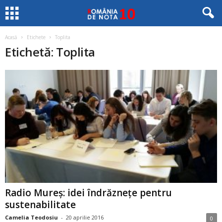
Acasă
Etichete
Toplita
Etichetă: Toplita
Radio Mureș: idei îndrăznețe pentru
sustenabilitate
Camelia Teodosiu
-
20 aprilie 2016
0