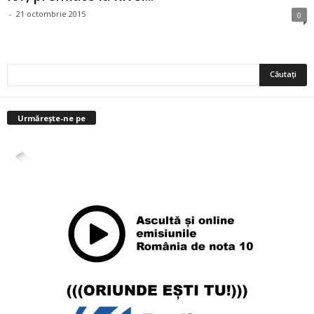
-
21 octombrie 2015
0
Urmărește-ne pe
4,400
Abonați
ABONAȚI-VĂ