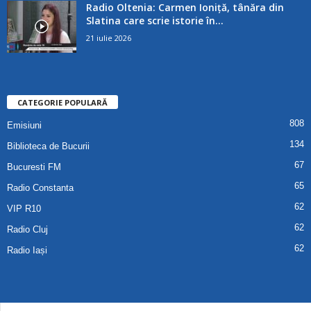
Radio Oltenia: Carmen Ioniță, tânăra din
Slatina care scrie istorie în...
21 iulie 2026
CATEGORIE POPULARĂ
808
Emisiuni
134
Biblioteca de Bucurii
67
Bucuresti FM
65
Radio Constanta
62
VIP R10
62
Radio Cluj
62
Radio Iași