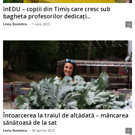
InEDU – copiii din Timiș care cresc sub
bagheta profesorilor dedicați...
Liviu Dumitru
-
1 iulie 2025
0
Întoarcerea la traiul de altădată – mâncarea
sănătoasă de la sat
Liviu Dumitru
-
30 aprilie 2025
0