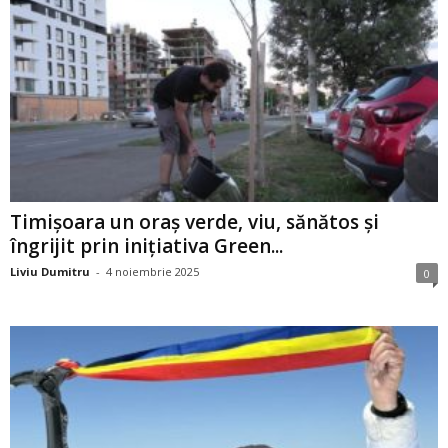
Timişoara un oraș verde, viu, sănătos și
îngrijit prin inițiativa Green...
Liviu Dumitru
-
4 noiembrie 2025
0