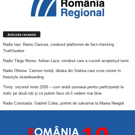
Articole recente
Radio Iași: Rareș Oancea, creatorul platformei de fact-checking
TruthSeeker
Radio Târgu Mureș: Adrian Laza, românul care a cucerit acoperișul lumii
Radio Oltenia: Carmen Ioniță, tânăra din Slatina care scrie istorie în
freestyle skateboarding
Timiș: sezonul moto 2026 – cum arată șoseaua pentru participanții la
trafic pe două roți și ce putem face să îi vedem mai bine
Radio Constanța: Gabriel Culea, portret de salvamar la Marea Neagră