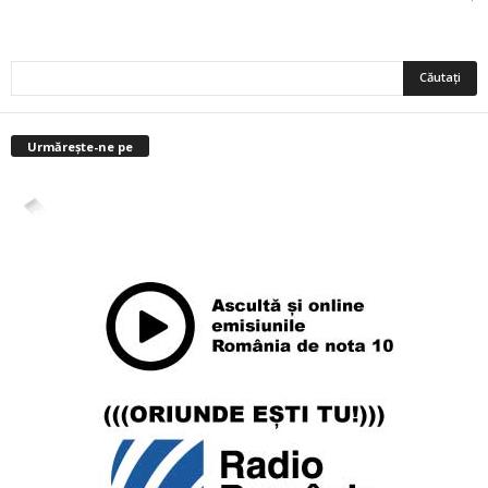
Urmărește-ne pe
4,400
Abonați
ABONAȚI-VĂ