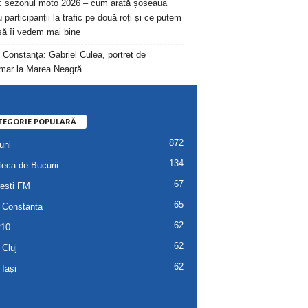
: sezonul moto 2026 – cum arată șoseaua
 participanții la trafic pe două roți și ce putem
să îi vedem mai bine
 Constanța: Gabriel Culea, portret de
mar la Marea Neagră
TEGORIE POPULARĂ
872
uni
134
teca de Bucurii
67
esti FM
65
 Constanta
62
R10
62
 Cluj
62
 Iași