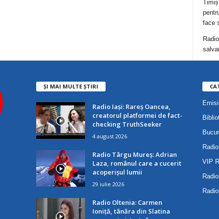
Timiș
pentru
face 
Radio
salva
ȘI MAI MULTE ȘTIRI
CA
Emisi
Radio Iași: Rareș Oancea,
creatorul platformei de fact-
Biblio
checking TruthSeeker
Bucur
4 august 2026
Radio
Radio Târgu Mureș: Adrian
VIP 
Laza, românul care a cucerit
acoperișul lumii
Radio
29 iulie 2026
Radio
Radio Oltenia: Carmen
Ioniță, tânăra din Slatina