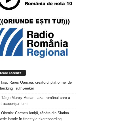
icole recente
 Iași: Rareș Oancea, creatorul platformei de
checking TruthSeeker
 Târgu Mureș: Adrian Laza, românul care a
t acoperișul lumii
 Oltenia: Carmen Ioniță, tânăra din Slatina
crie istorie în freestyle skateboarding