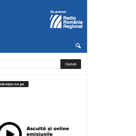
mărește-ne pe
0
Abonați
ABONAȚI-VĂ