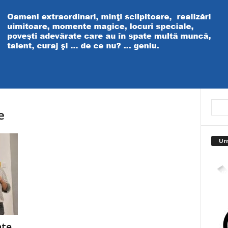
e
Ur
4,40
te,