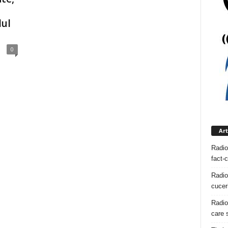
lul
0
Art
Radio
fact-
Radio
cuceri
Radio
care s