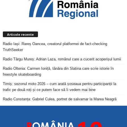
Articole recente
Radio Iași: Rareș Oancea, creatorul platformei de fact-checking
TruthSeeker
Radio Târgu Mureș: Adrian Laza, românul care a cucerit acoperișul lumii
Radio Oltenia: Carmen Ioniță, tânăra din Slatina care scrie istorie în
freestyle skateboarding
Timiș: sezonul moto 2026 – cum arată șoseaua pentru participanții la
trafic pe două roți și ce putem face să îi vedem mai bine
Radio Constanța: Gabriel Culea, portret de salvamar la Marea Neagră