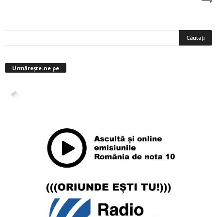
Urmărește-ne pe
4,400
Abonați
ABONAȚI-VĂ