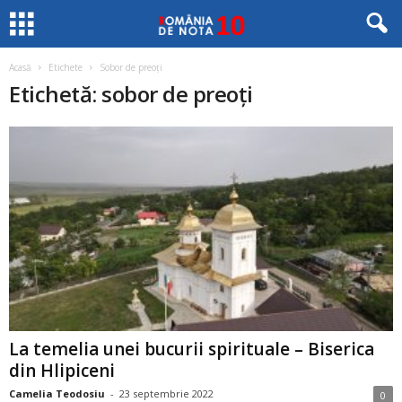
Acasă
Etichete
Sobor de preoți
Etichetă: sobor de preoți
La temelia unei bucurii spirituale – Biserica
din Hlipiceni
Camelia Teodosiu
-
23 septembrie 2022
0