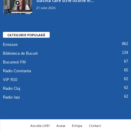
Slatina care scrie istorie în...
21 iulie 2026
CATEGORIE POPULARĂ
862
Emisiuni
134
Biblioteca de Bucurii
67
Bucuresti FM
65
Radio Constanta
62
VIP R10
62
Radio Cluj
62
Radio Iași
Asculta LIVE!
Acasa
Echipa
Contact