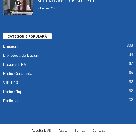
Slatina care scrie istorie în...
21 iulie 2026
CATEGORIE POPULARĂ
808
Emisiuni
134
Biblioteca de Bucurii
67
Bucuresti FM
65
Radio Constanta
62
VIP R10
62
Radio Cluj
62
Radio Iași
Asculta LIVE!
Acasa
Echipa
Contact