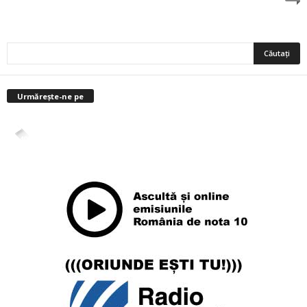
Urmărește-ne pe
4,400
Abonați
ABONAȚI-VĂ