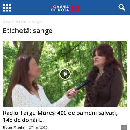
Acasă
Etichete
Sange
Etichetă: sange
Radio Târgu Mureș: 400 de oameni salvați,
145 de donări...
Rotar Mirela
-
27 mai 2026
0