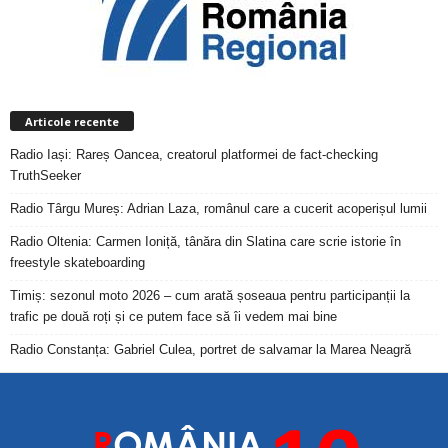
Articole recente
Radio Iași: Rareș Oancea, creatorul platformei de fact-checking
TruthSeeker
Radio Târgu Mureș: Adrian Laza, românul care a cucerit acoperișul lumii
Radio Oltenia: Carmen Ioniță, tânăra din Slatina care scrie istorie în
freestyle skateboarding
Timiș: sezonul moto 2026 – cum arată șoseaua pentru participanții la
trafic pe două roți și ce putem face să îi vedem mai bine
Radio Constanța: Gabriel Culea, portret de salvamar la Marea Neagră