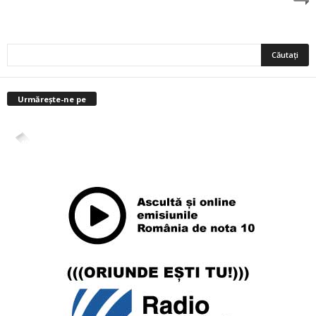
Urmărește-ne pe
4,400
Abonați
ABONAȚI-VĂ