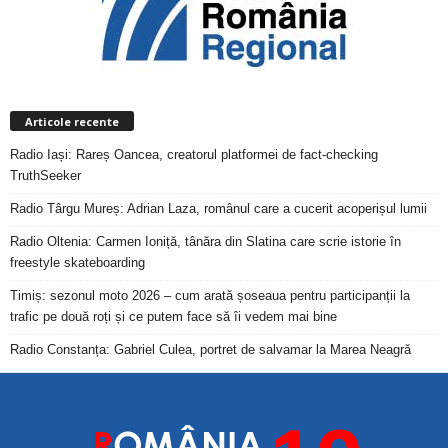
Articole recente
Radio Iași: Rareș Oancea, creatorul platformei de fact-checking
TruthSeeker
Radio Târgu Mureș: Adrian Laza, românul care a cucerit acoperișul lumii
Radio Oltenia: Carmen Ioniță, tânăra din Slatina care scrie istorie în
freestyle skateboarding
Timiș: sezonul moto 2026 – cum arată șoseaua pentru participanții la
trafic pe două roți și ce putem face să îi vedem mai bine
Radio Constanța: Gabriel Culea, portret de salvamar la Marea Neagră