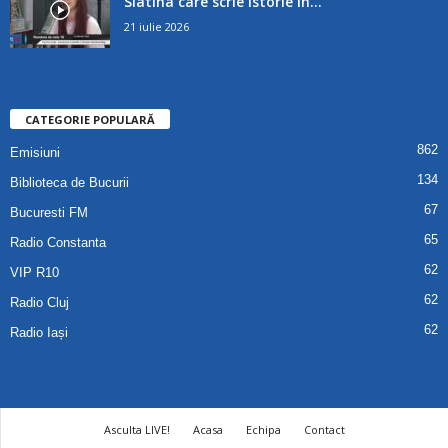
Slatina care scrie istorie în...
21 iulie 2026
CATEGORIE POPULARĂ
862
Emisiuni
134
Biblioteca de Bucurii
67
Bucuresti FM
65
Radio Constanta
62
VIP R10
62
Radio Cluj
62
Radio Iași
Asculta LIVE!
Acasa
Echipa
Contact