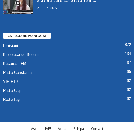
Slatina care scrie istorie în...
21 iulie 2026
CATEGORIE POPULARĂ
872
Emisiuni
134
Biblioteca de Bucurii
67
Bucuresti FM
65
Radio Constanta
62
VIP R10
62
Radio Cluj
62
Radio Iași
Asculta LIVE!
Acasa
Echipa
Contact