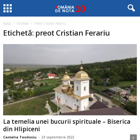
Acasă
Etichete
Preot Cristian Ferariu
Etichetă: preot Cristian Ferariu
La temelia unei bucurii spirituale – Biserica
din Hlipiceni
Camelia Teodosiu
-
23 septembrie 2022
0