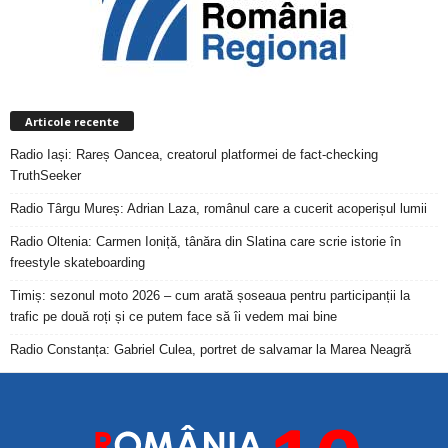
Articole recente
Radio Iași: Rareș Oancea, creatorul platformei de fact-checking
TruthSeeker
Radio Târgu Mureș: Adrian Laza, românul care a cucerit acoperișul lumii
Radio Oltenia: Carmen Ioniță, tânăra din Slatina care scrie istorie în
freestyle skateboarding
Timiș: sezonul moto 2026 – cum arată șoseaua pentru participanții la
trafic pe două roți și ce putem face să îi vedem mai bine
Radio Constanța: Gabriel Culea, portret de salvamar la Marea Neagră