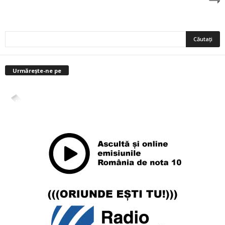
Urmărește-ne pe
4,400
Abonați
ABONAȚI-VĂ