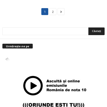
1
2
Urmărește-ne pe
4,400
Abonați
ABONAȚI-VĂ