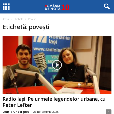
Acasă
Etichete
Povești
Etichetă: povești
Radio Iași: Pe urmele legendelor urbane, cu
Peter Lefter
Letiția Gheorghiu
-
26 noiembrie 2025
0