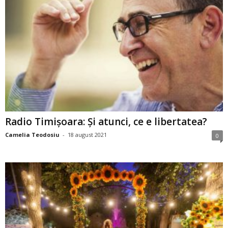
Radio Timișoara: Și atunci, ce e libertatea?
Camelia Teodosiu
-
18 august 2021
0