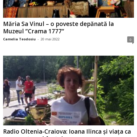
Măria Sa Vinul – o poveste depănată la
Muzeul ”Crama 1777”
Camelia Teodosiu
-
20 mai 2022
0
Radio Oltenia-Craiova: Ioana Ilinca și viața ca