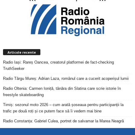
Articole recente
Radio Iași: Rareș Oancea, creatorul platformei de fact-checking
TruthSeeker
Radio Târgu Mureș: Adrian Laza, românul care a cucerit acoperișul lumii
Radio Oltenia: Carmen Ioniță, tânăra din Slatina care scrie istorie în
freestyle skateboarding
Timiș: sezonul moto 2026 – cum arată șoseaua pentru participanții la
trafic pe două roți și ce putem face să îi vedem mai bine
Radio Constanța: Gabriel Culea, portret de salvamar la Marea Neagră