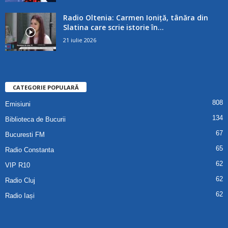
Radio Oltenia: Carmen Ioniță, tânăra din
Slatina care scrie istorie în...
21 iulie 2026
CATEGORIE POPULARĂ
808
Emisiuni
134
Biblioteca de Bucurii
67
Bucuresti FM
65
Radio Constanta
62
VIP R10
62
Radio Cluj
62
Radio Iași