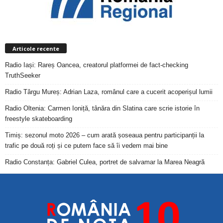
Articole recente
Radio Iași: Rareș Oancea, creatorul platformei de fact-checking
TruthSeeker
Radio Târgu Mureș: Adrian Laza, românul care a cucerit acoperișul lumii
Radio Oltenia: Carmen Ioniță, tânăra din Slatina care scrie istorie în
freestyle skateboarding
Timiș: sezonul moto 2026 – cum arată șoseaua pentru participanții la
trafic pe două roți și ce putem face să îi vedem mai bine
Radio Constanța: Gabriel Culea, portret de salvamar la Marea Neagră