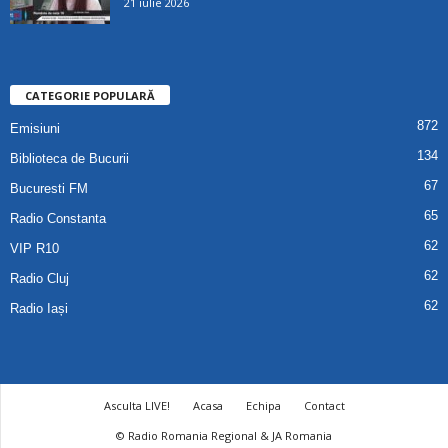
21 iulie 2026
CATEGORIE POPULARĂ
872
Emisiuni
134
Biblioteca de Bucurii
67
Bucuresti FM
65
Radio Constanta
62
VIP R10
62
Radio Cluj
62
Radio Iași
Asculta LIVE!
Acasa
Echipa
Contact
© Radio Romania Regional & JA Romania