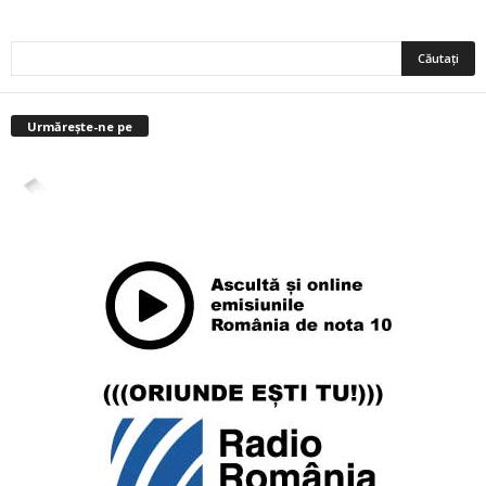
Urmărește-ne pe
4,400
Abonați
ABONAȚI-VĂ