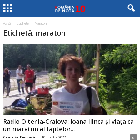
Acasă
Etichete
Maraton
Etichetă: maraton
Radio Oltenia-Craiova: Ioana Ilinca și viața ca
un maraton al faptelor...
Camelia Teodosiu
-
10 martie 2022
0