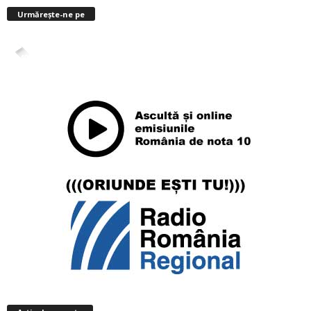
Urmărește-ne pe
4,400
Abonați
ABONAȚI-VĂ