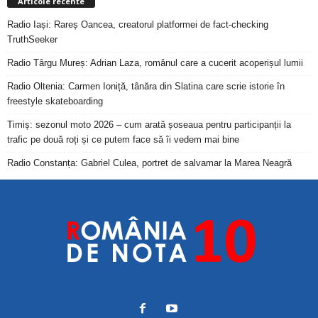
Articole recente
Radio Iași: Rareș Oancea, creatorul platformei de fact-checking
TruthSeeker
Radio Târgu Mureș: Adrian Laza, românul care a cucerit acoperișul lumii
Radio Oltenia: Carmen Ioniță, tânăra din Slatina care scrie istorie în
freestyle skateboarding
Timiș: sezonul moto 2026 – cum arată șoseaua pentru participanții la
trafic pe două roți și ce putem face să îi vedem mai bine
Radio Constanța: Gabriel Culea, portret de salvamar la Marea Neagră