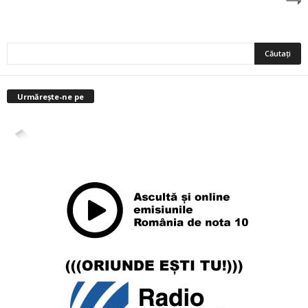
Urmărește-ne pe
4,400
Abonați
ABONAȚI-VĂ