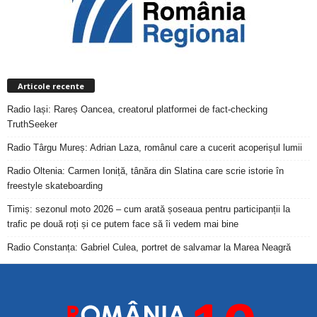
Articole recente
Radio Iași: Rareș Oancea, creatorul platformei de fact-checking
TruthSeeker
Radio Târgu Mureș: Adrian Laza, românul care a cucerit acoperișul lumii
Radio Oltenia: Carmen Ioniță, tânăra din Slatina care scrie istorie în
freestyle skateboarding
Timiș: sezonul moto 2026 – cum arată șoseaua pentru participanții la
trafic pe două roți și ce putem face să îi vedem mai bine
Radio Constanța: Gabriel Culea, portret de salvamar la Marea Neagră