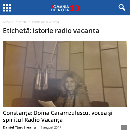
Acasă
Etichete
Istorie radio vacanta
Etichetă: istorie radio vacanta
Constanța: Doina Caramzulescu, vocea și
spiritul Radio Vacanța
Daniel Țăndăreanu
-
7 august 2017
1