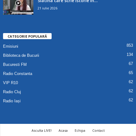
Slatina care scrie istorie în...
21 iulie 2026
CATEGORIE POPULARĂ
853
Emisiuni
134
Biblioteca de Bucurii
67
Bucuresti FM
65
Radio Constanta
62
VIP R10
62
Radio Cluj
62
Radio Iași
Asculta LIVE!
Acasa
Echipa
Contact