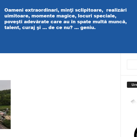
Ur
4,40