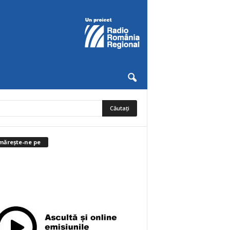
mărește-ne pe
0
Abonați
ABONAȚI-VĂ