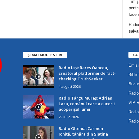
Timiș
pentru
face 
Radio
salva
ȘI MAI MULTE ȘTIRI
CA
Emisi
Radio Iași: Rareș Oancea,
creatorul platformei de fact-
Biblio
checking TruthSeeker
Bucur
4 august 2026
Radio
Radio Târgu Mureș: Adrian
VIP 
Laza, românul care a cucerit
acoperișul lumii
Radio
29 iulie 2026
Radio
Radio Oltenia: Carmen
Ioniță, tânăra din Slatina