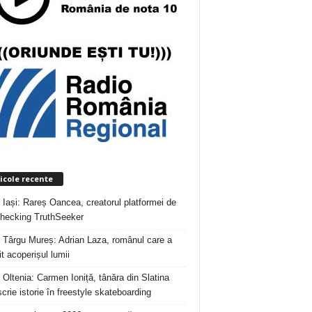
icole recente
 Iași: Rareș Oancea, creatorul platformei de
checking TruthSeeker
 Târgu Mureș: Adrian Laza, românul care a
t acoperișul lumii
 Oltenia: Carmen Ioniță, tânăra din Slatina
crie istorie în freestyle skateboarding