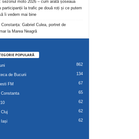
: sezonul moto 2026 – cum arată șoseaua
 participanții la trafic pe două roți și ce putem
să îi vedem mai bine
 Constanța: Gabriel Culea, portret de
mar la Marea Neagră
TEGORIE POPULARĂ
862
uni
134
teca de Bucurii
67
esti FM
65
 Constanta
62
R10
62
 Cluj
62
 Iași