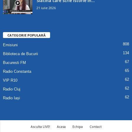
Slatina care scrie istorie în...
21 iulie 2026
CATEGORIE POPULARĂ
808
Emisiuni
134
Biblioteca de Bucurii
67
Bucuresti FM
65
Radio Constanta
62
VIP R10
62
Radio Cluj
62
Radio Iași
Asculta LIVE!
Acasa
Echipa
Contact