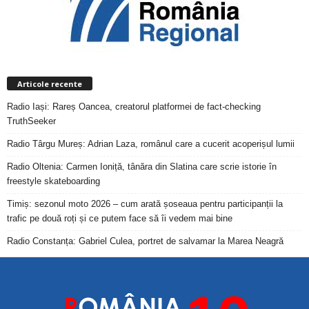
Articole recente
Radio Iași: Rareș Oancea, creatorul platformei de fact-checking
TruthSeeker
Radio Târgu Mureș: Adrian Laza, românul care a cucerit acoperișul lumii
Radio Oltenia: Carmen Ioniță, tânăra din Slatina care scrie istorie în
freestyle skateboarding
Timiș: sezonul moto 2026 – cum arată șoseaua pentru participanții la
trafic pe două roți și ce putem face să îi vedem mai bine
Radio Constanța: Gabriel Culea, portret de salvamar la Marea Neagră