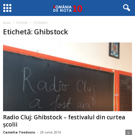
Acasă
Etichete
Ghibstock
Etichetă: Ghibstock
Radio Cluj: Ghibstock – festivalul din curtea
şcolii
Camelia Teodosiu
-
29 iunie 2016
0