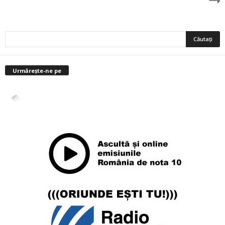
Urmărește-ne pe
4,400
Abonați
ABONAȚI-VĂ