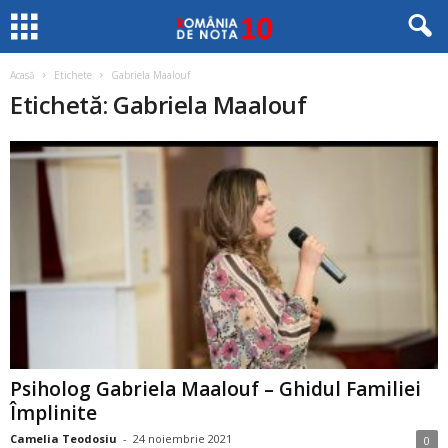
Acasă
Etichete
Gabriela Maalouf
Etichetă: Gabriela Maalouf
Psiholog Gabriela Maalouf – Ghidul Familiei
Împlinite
Camelia Teodosiu
-
24 noiembrie 2021
0