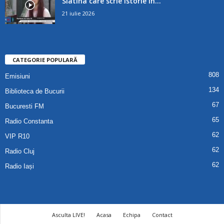
Slatina care scrie istorie în...
21 iulie 2026
CATEGORIE POPULARĂ
808
Emisiuni
134
Biblioteca de Bucurii
67
Bucuresti FM
65
Radio Constanta
62
VIP R10
62
Radio Cluj
62
Radio Iași
Asculta LIVE!
Acasa
Echipa
Contact