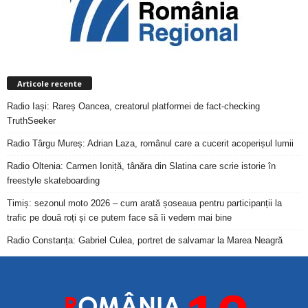
Articole recente
Radio Iași: Rareș Oancea, creatorul platformei de fact-checking
TruthSeeker
Radio Târgu Mureș: Adrian Laza, românul care a cucerit acoperișul lumii
Radio Oltenia: Carmen Ioniță, tânăra din Slatina care scrie istorie în
freestyle skateboarding
Timiș: sezonul moto 2026 – cum arată șoseaua pentru participanții la
trafic pe două roți și ce putem face să îi vedem mai bine
Radio Constanța: Gabriel Culea, portret de salvamar la Marea Neagră