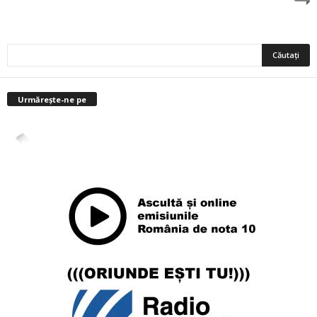
Urmărește-ne pe
4,400
Abonați
ABONAȚI-VĂ