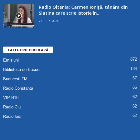
Radio Oltenia: Carmen Ioniță, tânăra din
Slatina care scrie istorie în...
21 iulie 2026
CATEGORIE POPULARĂ
872
Emisiuni
134
Biblioteca de Bucurii
67
Bucuresti FM
65
Radio Constanta
62
VIP R10
62
Radio Cluj
62
Radio Iași