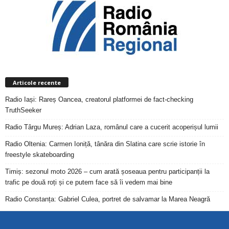
Articole recente
Radio Iași: Rareș Oancea, creatorul platformei de fact-checking
TruthSeeker
Radio Târgu Mureș: Adrian Laza, românul care a cucerit acoperișul lumii
Radio Oltenia: Carmen Ioniță, tânăra din Slatina care scrie istorie în
freestyle skateboarding
Timiș: sezonul moto 2026 – cum arată șoseaua pentru participanții la
trafic pe două roți și ce putem face să îi vedem mai bine
Radio Constanța: Gabriel Culea, portret de salvamar la Marea Neagră