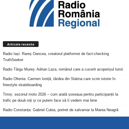
Articole recente
Radio Iași: Rareș Oancea, creatorul platformei de fact-checking
TruthSeeker
Radio Târgu Mureș: Adrian Laza, românul care a cucerit acoperișul lumii
Radio Oltenia: Carmen Ioniță, tânăra din Slatina care scrie istorie în
freestyle skateboarding
Timiș: sezonul moto 2026 – cum arată șoseaua pentru participanții la
trafic pe două roți și ce putem face să îi vedem mai bine
Radio Constanța: Gabriel Culea, portret de salvamar la Marea Neagră