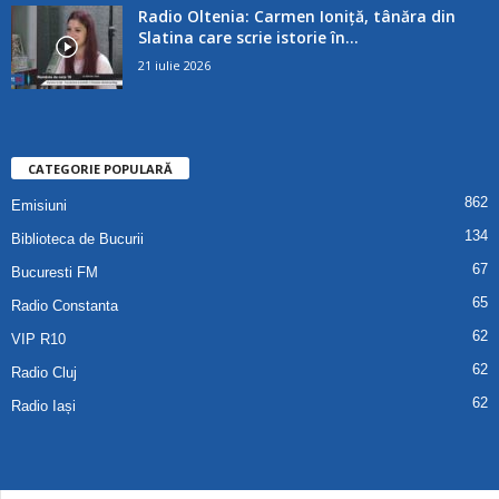
Radio Oltenia: Carmen Ioniță, tânăra din
Slatina care scrie istorie în...
21 iulie 2026
CATEGORIE POPULARĂ
862
Emisiuni
134
Biblioteca de Bucurii
67
Bucuresti FM
65
Radio Constanta
62
VIP R10
62
Radio Cluj
62
Radio Iași