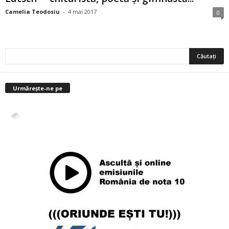
Camelia Teodosiu
-
4 mai 2017
0
Urmărește-ne pe
4,400
Abonați
ABONAȚI-VĂ