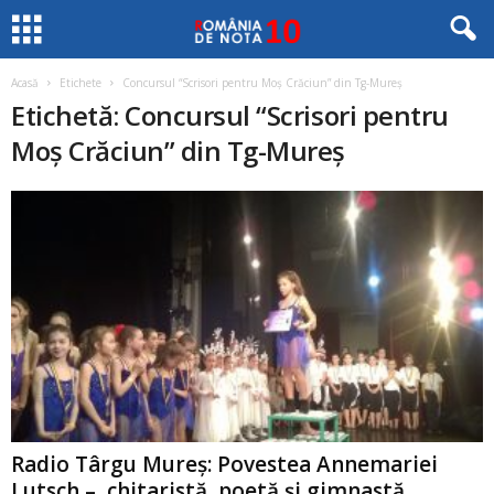
Acasă
Etichete
Concursul “Scrisori pentru Moş Crăciun” din Tg-Mureş
Etichetă: Concursul “Scrisori pentru
Moş Crăciun” din Tg-Mureş
Radio Târgu Mureş: Povestea Annemariei
Lutsch – chitaristă, poetă şi gimnastă...