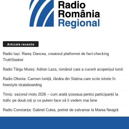
Articole recente
Radio Iași: Rareș Oancea, creatorul platformei de fact-checking
TruthSeeker
Radio Târgu Mureș: Adrian Laza, românul care a cucerit acoperișul lumii
Radio Oltenia: Carmen Ioniță, tânăra din Slatina care scrie istorie în
freestyle skateboarding
Timiș: sezonul moto 2026 – cum arată șoseaua pentru participanții la
trafic pe două roți și ce putem face să îi vedem mai bine
Radio Constanța: Gabriel Culea, portret de salvamar la Marea Neagră