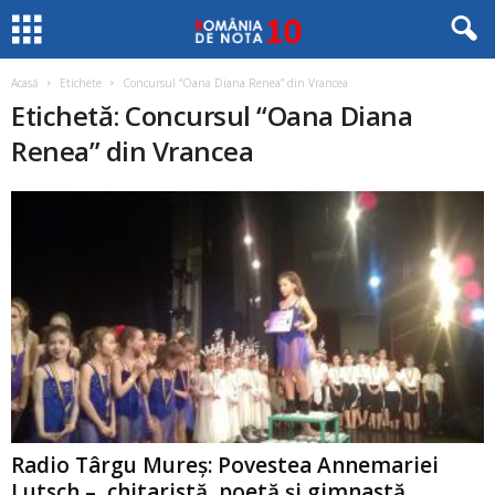
Acasă
Etichete
Concursul “Oana Diana Renea” din Vrancea
Etichetă: Concursul “Oana Diana
Renea” din Vrancea
Radio Târgu Mureş: Povestea Annemariei
Lutsch – chitaristă, poetă şi gimnastă...