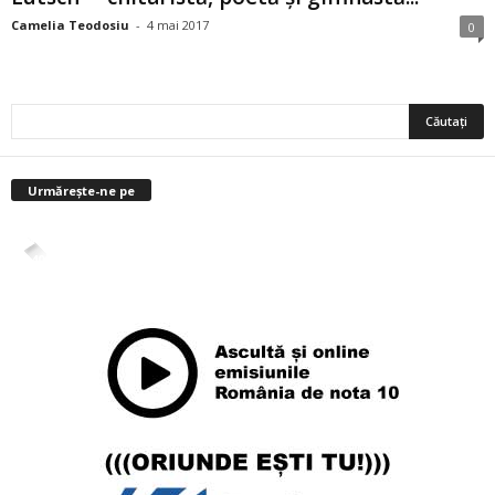
Camelia Teodosiu
-
4 mai 2017
0
Urmărește-ne pe
4,400
Abonați
ABONAȚI-VĂ