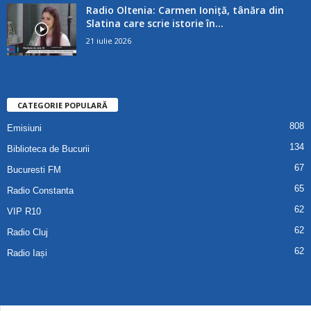
Radio Oltenia: Carmen Ioniță, tânăra din
Slatina care scrie istorie în...
21 iulie 2026
CATEGORIE POPULARĂ
808
Emisiuni
134
Biblioteca de Bucurii
67
Bucuresti FM
65
Radio Constanta
62
VIP R10
62
Radio Cluj
62
Radio Iași