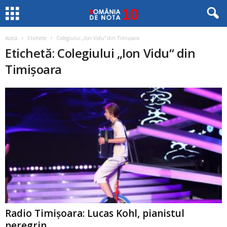
Acasă
Etichete
Colegiului „Ion Vidu“ din Timişoara
Etichetă: Colegiului „Ion Vidu“ din
Timişoara
Radio Timişoara: Lucas Kohl, pianistul
peregrin