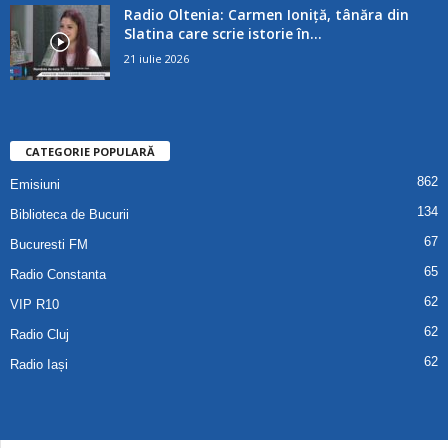
Radio Oltenia: Carmen Ioniță, tânăra din
Slatina care scrie istorie în...
21 iulie 2026
CATEGORIE POPULARĂ
862
Emisiuni
134
Biblioteca de Bucurii
67
Bucuresti FM
65
Radio Constanta
62
VIP R10
62
Radio Cluj
62
Radio Iași