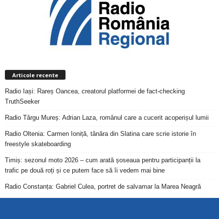
Articole recente
Radio Iași: Rareș Oancea, creatorul platformei de fact-checking
TruthSeeker
Radio Târgu Mureș: Adrian Laza, românul care a cucerit acoperișul lumii
Radio Oltenia: Carmen Ioniță, tânăra din Slatina care scrie istorie în
freestyle skateboarding
Timiș: sezonul moto 2026 – cum arată șoseaua pentru participanții la
trafic pe două roți și ce putem face să îi vedem mai bine
Radio Constanța: Gabriel Culea, portret de salvamar la Marea Neagră