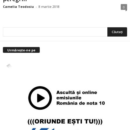
Camelia Teodosiu
-
8 martie 2018
0
Urmărește-ne pe
4,400
Abonați
ABONAȚI-VĂ