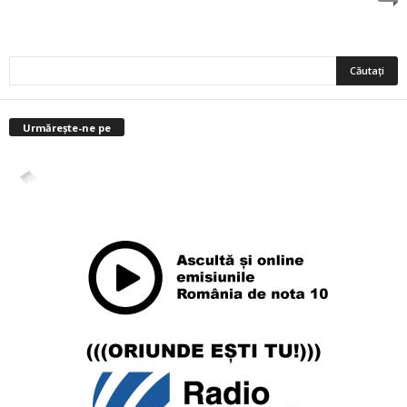
Urmărește-ne pe
4,400
Abonați
ABONAȚI-VĂ