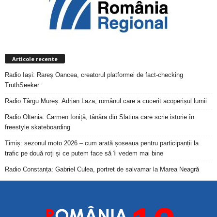
Articole recente
Radio Iași: Rareș Oancea, creatorul platformei de fact-checking
TruthSeeker
Radio Târgu Mureș: Adrian Laza, românul care a cucerit acoperișul lumii
Radio Oltenia: Carmen Ioniță, tânăra din Slatina care scrie istorie în
freestyle skateboarding
Timiș: sezonul moto 2026 – cum arată șoseaua pentru participanții la
trafic pe două roți și ce putem face să îi vedem mai bine
Radio Constanța: Gabriel Culea, portret de salvamar la Marea Neagră