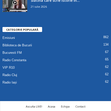
Slatina care scrie istorie în...
21 iulie 2026
CATEGORIE POPULARĂ
862
Emisiuni
134
Biblioteca de Bucurii
67
Bucuresti FM
65
Radio Constanta
62
VIP R10
62
Radio Cluj
62
Radio Iași
Asculta LIVE!
Acasa
Echipa
Contact