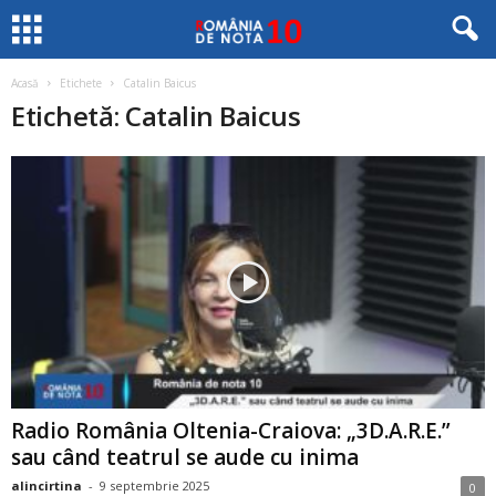
Acasă
Etichete
Catalin Baicus
Etichetă: Catalin Baicus
Radio România Oltenia-Craiova: „3D.A.R.E.”
sau când teatrul se aude cu inima
alincirtina
-
9 septembrie 2025
0