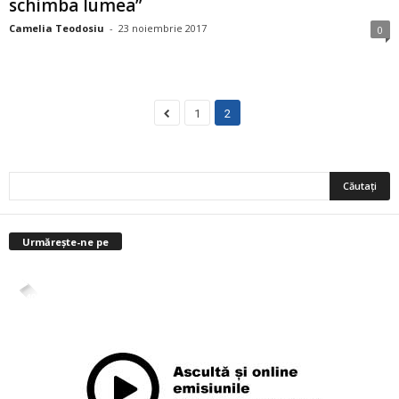
schimba lumea”
Camelia Teodosiu
-
23 noiembrie 2017
0
1
2
Urmărește-ne pe
4,400
Abonați
ABONAȚI-VĂ