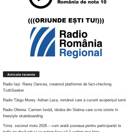
Articole recente
Radio Iași: Rareș Oancea, creatorul platformei de fact-checking
TruthSeeker
Radio Târgu Mureș: Adrian Laza, românul care a cucerit acoperișul lumii
Radio Oltenia: Carmen Ioniță, tânăra din Slatina care scrie istorie în
freestyle skateboarding
Timiș: sezonul moto 2026 – cum arată șoseaua pentru participanții la
trafic pe două roți și ce putem face să îi vedem mai bine