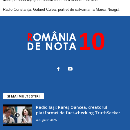
Radio Constanța: Gabriel Culea, portret de salvamar la Marea Neagră
ȘI MAI MULTE ȘTIRI
Radio Iași: Rareș Oancea, creatorul
platformei de fact-checking TruthSeeker
4 august 2026