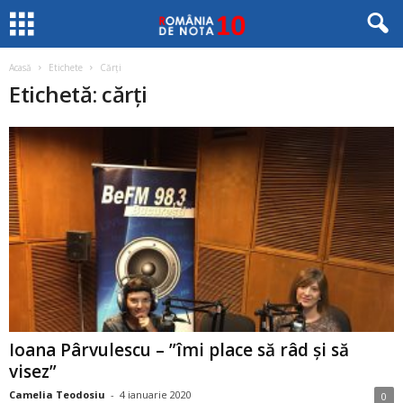
Acasă
Etichete
Cărţi
Etichetă: cărţi
Ioana Pârvulescu – ”îmi place să râd și să
visez”
Camelia Teodosiu
-
4 ianuarie 2020
0